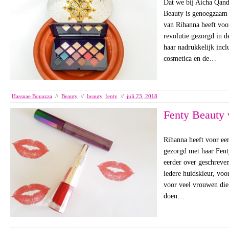
Dat we bij Aicha Qand
Beauty is genoegzaam
van Rihanna heeft vo
revolutie gezorgd in d
haar nadrukkelijk incl
cosmetica en de…
Hassnae Bouazza
//
Beauty
//
beauty
,
fenty
//
juli 23, 2018
Fenty Beauty 
Rihanna heeft voor een
gezorgd met haar Fent
eerder over geschreve
iedere huidskleur, vo
voor veel vrouwen die
doen…