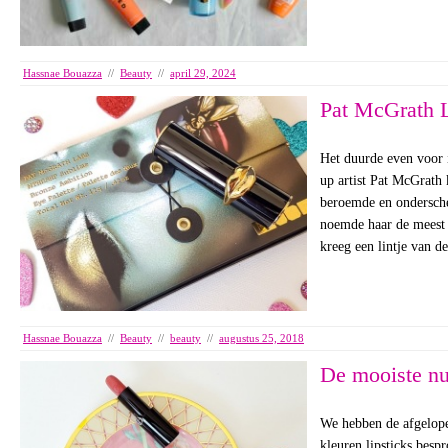
Hassnae Bouazza
//
Beauty
//
april 29, 2024
Pat McGrath 
Het duurde even voor 
up artist Pat McGrath
beroemde en ondersche
noemde haar de meest i
kreeg een lintje van d
Hassnae Bouazza
//
Beauty
//
beauty
//
augustus 25, 2018
De mooiste nu
We hebben de afgelopen
kleuren lipsticks besp