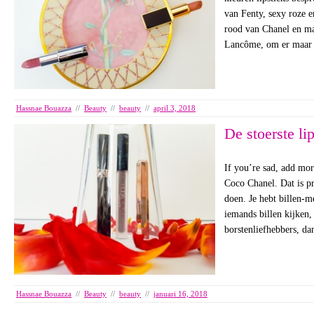
van Fenty, sexy roze 
rood van Chanel en ma
Lancôme, om er maar 
Hassnae Bouazza
//
Beauty
//
beauty
//
april 3, 2018
De stoerste li
If you’re sad, add more
Coco Chanel. Dat is p
doen. Je hebt billen-m
iemands billen kijken, 
borstenliefhebbers, d
Hassnae Bouazza
//
Beauty
//
beauty
//
januari 16, 2018