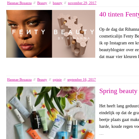
Hassnae Bouazza
//
Beauty
//
beauty
//
november 29, 2017
40 tinten Fent
Op de dag dat Rihanna
cosmeticalijn Fenty B
ik op Instagram een kr
beautyblogster over e
dat maar vier kleuren
Hassnae Bouazza
//
Beauty
//
opinie
//
september 16, 2017
Spring beauty
Het heeft lang geduurd
eindelijk op dat de gr
beetje plaats gaat mak
harde, koude regen vo
…