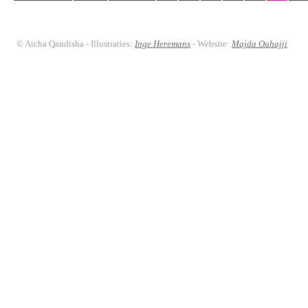
© Aicha Qandisha - Illustraties:
Inge Heremans
- Website:
Majda Ouhajji