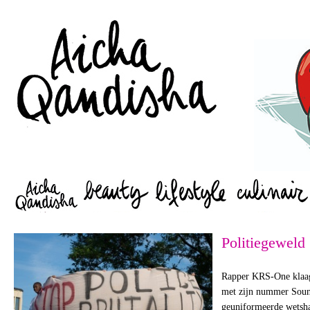
Zoeken
Politiegeweld
Rapper KRS-One klaagd
met zijn nummer Sound
geuniformeerde wetsh