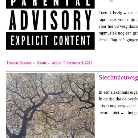
Toen ik bezig was met
rapmuziek voor mijn af
voor het vervolg daaro
rapmuziek nog een gro
debat. Rap-cd’s ginge
Hassnae Bouazza
//
Opinie
//
opinie
//
december 6, 2014
Slechtnieuwsg
In een ziekenhuis ergen
In de tijd dat de overh
artsen nog vergoedde. 
tevoren niet wat het 