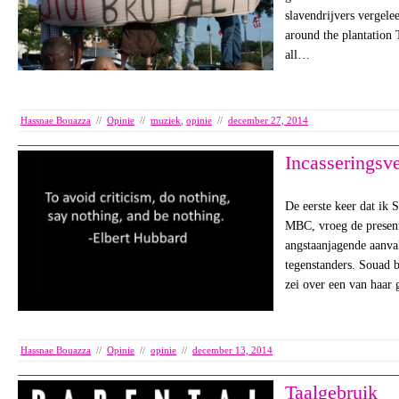
slavendrijvers vergele
around the plantation T
all…
Hassnae Bouazza
//
Opinie
//
muziek
,
opinie
//
december 27, 2014
Incasserings
De eerste keer dat ik
MBC, vroeg de present
angstaanjagende aanva
tegenstanders. Souad b
zei over een van haar
Hassnae Bouazza
//
Opinie
//
opinie
//
december 13, 2014
Taalgebruik