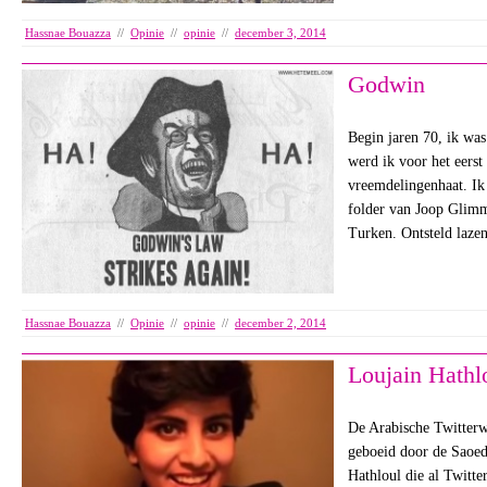
Hassnae Bouazza
//
Opinie
//
opinie
//
december 3, 2014
Godwin
Begin jaren 70, ik was
werd ik voor het eerst
vreemdelingenhaat. Ik
folder van Joop Glimm
Turken. Ontsteld laz
Hassnae Bouazza
//
Opinie
//
opinie
//
december 2, 2014
Loujain Hathl
De Arabische Twitterwe
geboeid door de Saoedi
Hathloul die al Twitte