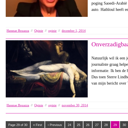
poging Saoedi-Arabië i
auto. Hathloul heeft e
Hassnae Bouazza
//
Opinie
//
opinie
//
december 1, 2014
Onverzadigba
Natuurlijk wil ik een 
journaliste graag help
informatie. Ik ben de 
Dus toen Sterre Lindho
van mijn bericht over
Hassnae Bouazza
//
Opinie
//
opinie
//
november 30, 2014
Page 29 of 30
« First
‹ Previous
24
25
26
27
28
29
30