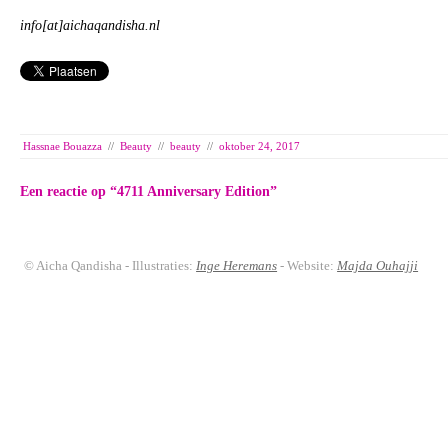
info[at]aichaqandisha.nl
Hassnae Bouazza
//
Beauty
//
beauty
//
oktober 24, 2017
Een reactie op “
4711 Anniversary Edition
”
© Aicha Qandisha - Illustraties:
Inge Heremans
- Website:
Majda Ouhajji