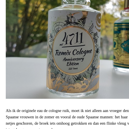
Als ik de originele eau de cologne ruik, moet ik niet alleen aan vroeger de
Spaanse vrouwen in de zomer en vooral de oude Spaanse mannen: het haar 
netjes geschoren, de broek iets omhoog getrokken en dan een flinke vleug 