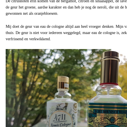
De citrusnoten erin komen van de bergamot, citroen en sinaasappel, de lav
de geur het groene, aardse karakter en dan heb je nog de neroli, die uit de
gewonnen net als oranjebloesem.
Mij doet de geur van eau de cologne altijd aan heel vroeger denken. Mijn va
thuis. De geur is niet voor iedereen weggelegd, maar eau de cologne is, zek
verfrissend en verkwikkend.