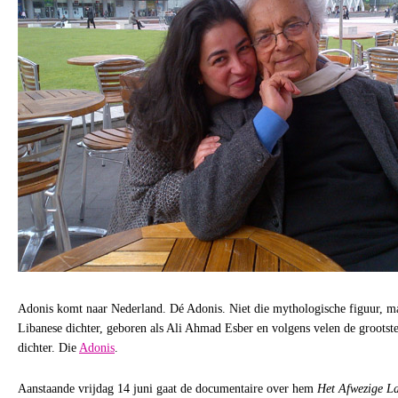
Adonis komt naar Nederland. Dé Adonis. Niet die mythologische figuur, ma
Libanese dichter, geboren als Ali Ahmad Esber en volgens velen de grootst
dichter. Die
Adonis
.
Aanstaande vrijdag 14 juni gaat de documentaire over hem
Het Afwezige L