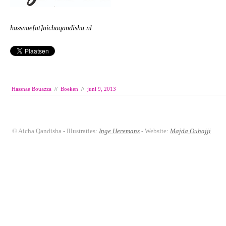
hassnae[at]aichaqandisha.nl
Hassnae Bouazza
//
Boeken
//
juni 9, 2013
© Aicha Qandisha - Illustraties:
Inge Heremans
- Website:
Majda Ouhajji