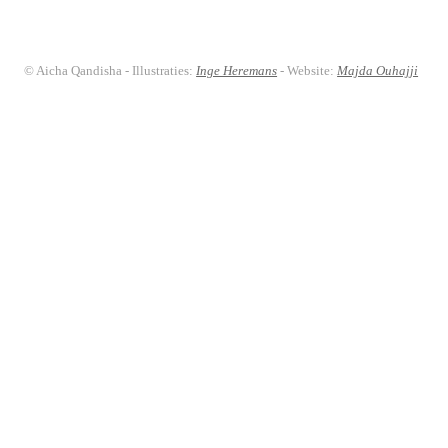
© Aicha Qandisha - Illustraties:
Inge Heremans
- Website:
Majda Ouhajji