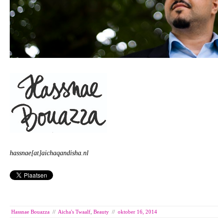
hassnae[at]aichaqandisha.nl
Hassnae Bouazza
//
Aicha's Twaalf
,
Beauty
//
oktober 16, 2014