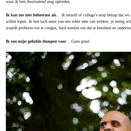
waar ik best doortastend mag optreden.
Ik kan me niet beheersen als
… Ik mezelf of collega’s erop betrap dat we 
willen lopen. Ik ben toch meer van een sober idee van werken: je nuttig wi
waarde proberen toe te voegen, hard werken om dat te bereiken en onderweg
Ik zou mijn geliefde dumpen voor
… Geen goud.