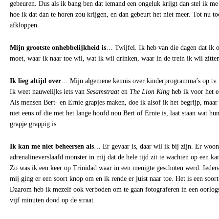
gebeuren. Dus als ik bang ben dat iemand een ongeluk krijgt dan stel ik me
hoe ik dat dan te horen zou krijgen, en dan gebeurt het niet meer. Tot nu t
afkloppen.
Mijn grootste onhebbelijkheid is
… Twijfel. Ik heb van die dagen dat ik ov
moet, waar ik naar toe wil, wat ik wil drinken, waar in de trein ik wil zitten.
Ik lieg altijd over
… Mijn algemene kennis over kinderprogramma’s op tv. 
Ik weet nauwelijks iets van
Sesamstraat
en
The Lion King
heb ik voor het e
Als mensen Bert- en Ernie grapjes maken, doe ik alsof ik het begrijp, maar
niet eens of die met het lange hoofd nou Bert of Ernie is, laat staan wat hu
grapje grappig is.
Ik kan me niet beheersen als
… Er gevaar is, daar wil ik bij zijn. Er woon
adrenalineverslaafd monster in mij dat de hele tijd zit te wachten op een k
Zo was ik een keer op Trinidad waar in een menigte geschoten werd. Iedere
mij ging er een soort knop om en ik rende er juist naar toe. Het is een soort 
Daarom heb ik mezelf ook verboden om te gaan fotograferen in een oorlogs
vijf minuten dood op de straat.