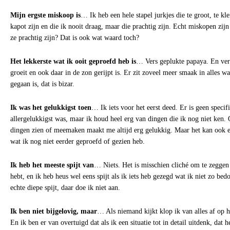
Mijn ergste miskoop is
… Ik heb een hele stapel jurkjes die te groot, te klei
kapot zijn en die ik nooit draag, maar die prachtig zijn. Echt miskopen zijn d
ze prachtig zijn? Dat is ook wat waard toch?
Het lekkerste wat ik ooit geproefd heb is
… Vers geplukte papaya. En verd
groeit en ook daar in de zon gerijpt is. Er zit zoveel meer smaak in alles 
gegaan is, dat is bizar.
Ik was het gelukkigst toen
… Ik iets voor het eerst deed. Er is geen spec
allergelukkigst was, maar ik houd heel erg van dingen die ik nog niet ken. 
dingen zien of meemaken maakt me altijd erg gelukkig. Maar het kan ook ee
wat ik nog niet eerder geproefd of gezien heb.
Ik heb het meeste spijt van
… Niets. Het is misschien cliché om te zeggen 
hebt, en ik heb heus wel eens spijt als ik iets heb gezegd wat ik niet zo be
echte diepe spijt, daar doe ik niet aan.
Ik ben niet bijgelovig, maar
… Als niemand kijkt klop ik van alles af op h
En ik ben er van overtuigd dat als ik een situatie tot in detail uitdenk, dat 