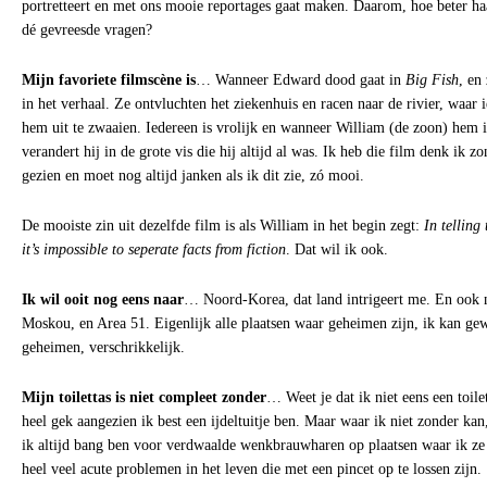
portretteert en met ons mooie reportages gaat maken. Daarom, hoe beter ha
dé gevreesde vragen?
Mijn favoriete filmscène is
… Wanneer Edward dood gaat in
Big Fish
, en
in het verhaal. Ze ontvluchten het ziekenhuis en racen naar de rivier, waar 
hem uit te zwaaien. Iedereen is vrolijk en wanneer William (de zoon) hem in
verandert hij in de grote vis die hij altijd al was. Ik heb die film denk ik 
gezien en moet nog altijd janken als ik dit zie, zó mooi.
De mooiste zin uit dezelfde film is als William in het begin zegt:
In telling 
it’s impossible to seperate facts from fiction
. Dat wil ik ook.
Ik wil ooit nog eens naar
… Noord-Korea, dat land intrigeert me. En ook 
Moskou, en Area 51. Eigenlijk alle plaatsen waar geheimen zijn, ik kan ge
geheimen, verschrikkelijk.
Mijn toilettas is niet compleet zonder
… Weet je dat ik niet eens een toilet
heel gek aangezien ik best een ijdeltuitje ben. Maar waar ik niet zonder kan,
ik altijd bang ben voor verdwaalde wenkbrauwharen op plaatsen waar ik ze n
heel veel acute problemen in het leven die met een pincet op te lossen zijn.