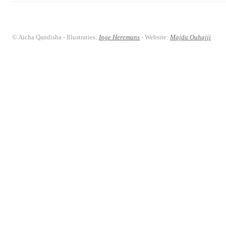
© Aicha Qandisha - Illustraties:
Inge Heremans
- Website:
Majda Ouhajji