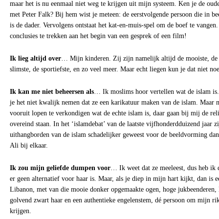
maar het is nu eenmaal niet weg te krijgen uit mijn systeem. Ken je de oude
met Peter Falk? Bij hem wist je meteen: de eerstvolgende persoon die in b
is de dader. Vervolgens ontstaat het kat-en-muis-spel om de boef te vangen.
conclusies te trekken aan het begin van een gesprek of een film!
Ik lieg altijd over
… Mijn kinderen. Zij zijn namelijk altijd de mooiste, de l
slimste, de sportiefste, en zo veel meer. Maar echt liegen kun je dat niet n
Ik kan me niet beheersen als
… Ik moslims hoor vertellen wat de islam is
je het niet kwalijk nemen dat ze een karikatuur maken van de islam. Maar 
vooruit lopen te verkondigen wat de echte islam is, daar gaan bij mij de reli
overeind staan. In het ‘islamdebat’ van de laatste vijfhonderdduizend jaar z
uithangborden van de islam schadelijker geweest voor de beeldvorming dan
Ali bij elkaar.
Ik zou mijn geliefde dumpen voor
… Ik weet dat ze meeleest, dus heb ik 
er geen alternatief voor haar is. Maar, als je diep in mijn hart kijkt, dan is 
Libanon, met van die mooie donker opgemaakte ogen, hoge jukbeenderen, la
golvend zwart haar en een authentieke engelenstem, dé persoon om mijn rikk
krijgen.