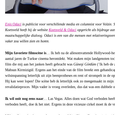
Enis Odaci
is publicist voor verschillende media en columnist voor Volzin
Koetsveld heeft hij de website
Koetsveld & Odaci
opgericht als bijdrage aa
maatschappelijke dialoog. Odaci is een van die mensen met relativeringsve
vaker zou willen zien en horen.
Mijn favoriete filmscène is
… Ik heb na de allesomvattende Hollywood-her
aantal jaren de Turkse cinema herontdekt. Wat maken mijn landgenoten toch
film die mij aan het janken heeft gebracht was
Güneşi Gördüm
(‘Ik heb de 
Mahsun Kirmizigül. Ergens aan het einde van de film breekt een gehandicap
wilsinspanning letterlijk uit zijn beenprotheses en rent of strompelt in de 
Hij kan weer lopen! Die scène heb ik letterlijk ook zo meegemaakt in mijn 
revalidatieproces. Mijn vader is vroeg overleden, dus dat was een dubbele o
Ik wil ooit nog eens naar
… Las Vegas. Alles doen wat God verboden heef
verboden heeft, doe ik het niet. Ergens in deze vicieuze cirkel moet ik de 