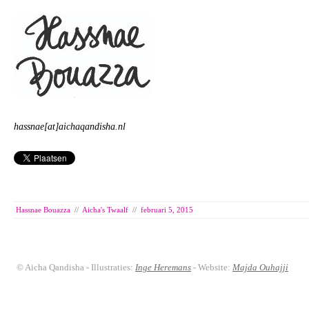
hassnae[at]aichaqandisha.nl
Hassnae Bouazza
//
Aicha's Twaalf
//
februari 5, 2015
© Aicha Qandisha - Illustraties:
Inge Heremans
- Website:
Majda Ouhajji