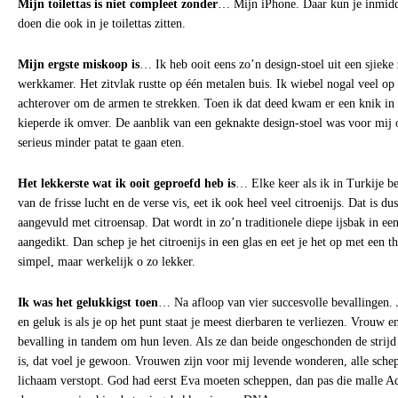
Mijn toilettas is niet compleet zonder
… Mijn iPhone. Daar kun je inmid
doen die ook in je toilettas zitten.
Mijn ergste miskoop is
… Ik heb ooit eens zo’n design-stoel uit een sjiek
werkkamer. Het zitvlak rustte op één metalen buis. Ik wiebel nogal veel op 
achterover om de armen te strekken. Toen ik dat deed kwam er een knik in
kieperde ik omver. De aanblik van een geknakte design-stoel was voor mij
serieus minder patat te gaan eten.
Het lekkerste wat ik ooit geproefd heb is
… Elke keer als ik in Turkije be
van de frisse lucht en de verse vis, eet ik ook heel veel citroenijs. Dat is 
aangevuld met citroensap. Dat wordt in zo’n traditionele diepe ijsbak in een 
aangedikt. Dan schep je het citroenijs in een glas en eet je het op met een th
simpel, maar werkelijk o zo lekker.
Ik was het gelukkigst toen
… Na afloop van vier succesvolle bevallingen.
en geluk is als je op het punt staat je meest dierbaren te verliezen. Vrouw e
bevalling in tandem om hun leven. Als ze dan beide ongeschonden de strijd
is, dat voel je gewoon. Vrouwen zijn voor mij levende wonderen, alle schep
lichaam verstopt. God had eerst Eva moeten scheppen, dan pas die malle A