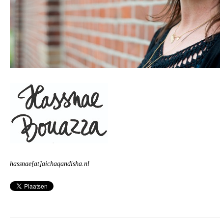
hassnae[at]aichaqandisha.nl