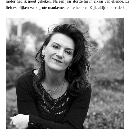
motor had ik nooit gekeken. Na een jaar stortte hij in elkaar van ellende. E
liefdes blijken vaak grote mankementen te hebben. Kijk altijd onder de kap