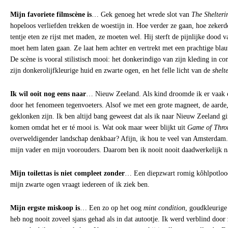
Mijn favoriete filmscène is
… Gek genoeg het wrede slot van
The Shelteri
hopeloos verliefden trekken de woestijn in. Hoe verder ze gaan, hoe zekerd
tentje eten ze rijst met maden, ze moeten wel. Hij sterft de pijnlijke dood v
moet hem laten gaan. Ze laat hem achter en vertrekt met een prachtige bla
De scène is vooral stilistisch mooi: het donkerindigo van zijn kleding in co
zijn donkerolijfkleurige huid en zwarte ogen, en het felle licht van de
shelt
Ik wil ooit nog eens naar
… Nieuw Zeeland. Als kind droomde ik er vaak o
door het fenomeen tegenvoeters. Alsof we met een grote magneet, de aarde,
geklonken zijn. Ik ben altijd bang geweest dat als ik naar Nieuw Zeeland gi
komen omdat het er té mooi is. Wat ook maar weer blijkt uit
Game of Thro
overweldigender landschap denkbaar? Afijn, ik hou te veel van Amsterdam. I
mijn vader en mijn voorouders. Daarom ben ik nooit nooit daadwerkelijk 
Mijn toilettas is niet compleet zonder
… Een diepzwart romig kôhlpotlo
mijn zwarte ogen vraagt iedereen of ik ziek ben.
Mijn ergste miskoop is
… Een zo op het oog
mint condition
, goudkleurige
heb nog nooit zoveel sjans gehad als in dat autootje. Ik werd verblind door