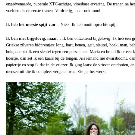
ongeëvenaarde, puberale XTC-achtige, vloeibare ervaring. De tranen na het 
voelden als de eerste tranen. Verdrietig, maar ook mooi.
Ik heb het meeste spijt van
… Niets. Ik heb nooit oprechte spijt.
Ik ben niet bijgelovig, maar
… Ik ben ontzettend bijgelovig! Ik heb een 
Griekse zilveren bidprentjes: long, hart, benen, geit, sleutel, boek, man, ba
huis, dan zet ik een sleutel tegen een porseleinen Maria en brand ik er een k
hoestje, dan zet ik een kaars bij de longen. Als iemand me dwarsboomt, dan
papiertje en stop ik dat in de vriezer. Ik ging laatst de vriezer ontdooien, 
mensen uit die ik compleet vergeten was. Zie je, het werkt.