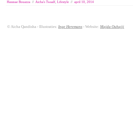
Hassnae Bouazza
//
Aicha's Twaalf
,
Lifestyle
//
april 10, 2014
© Aicha Qandisha - Illustraties:
Inge Heremans
- Website:
Majda Ouhajji