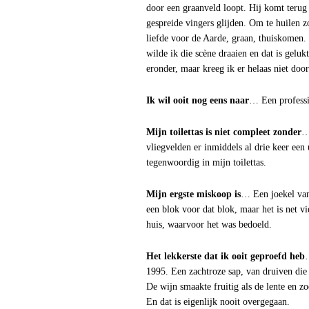
door een graanveld loopt. Hij komt terug u
gespreide vingers glijden. Om te huilen z
liefde voor de Aarde, graan, thuiskomen.
wilde ik die scène draaien en dat is gelu
eronder, maar kreeg ik er helaas niet door
Ik wil ooit nog eens naar
… Een professio
Mijn toilettas is niet compleet zonder
…
vliegvelden er inmiddels al drie keer een
tegenwoordig in mijn toilettas.
Mijn ergste miskoop is
… Een joekel van 
een blok voor dat blok, maar het is net v
huis, waarvoor het was bedoeld.
Het lekkerste dat ik ooit geproefd heb
1995. Een zachtroze sap, van druiven die 
De wijn smaakte fruitig als de lente en z
En dat is eigenlijk nooit overgegaan.