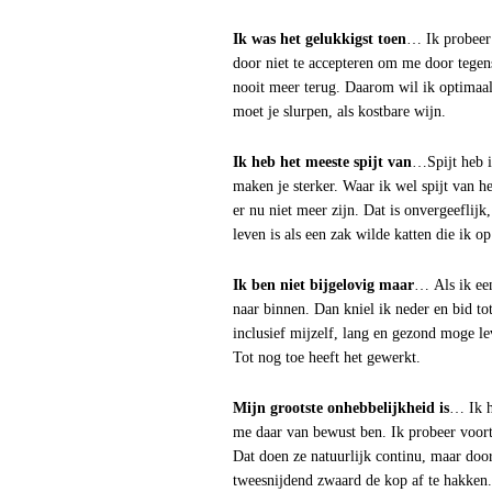
Ik was het gelukkigst toen
… Ik probeer e
door niet te accepteren om me door tegens
nooit meer terug. Daarom wil ik optimaal 
moet je slurpen, als kostbare wijn.
Ik heb het meeste spijt van
…Spijt heb i
maken je sterker. Waar ik wel spijt van h
er nu niet meer zijn. Dat is onvergeeflijk
leven is als een zak wilde katten die ik 
Ik ben niet bijgelovig maar
… Als ik een
naar binnen. Dan kniel ik neder en bid tot
inclusief mijzelf, lang en gezond moge le
Tot nog toe heeft het gewerkt.
Mijn grootste onhebbelijkheid is
… Ik h
me daar van bewust ben. Ik probeer voort
Dat doen ze natuurlijk continu, maar doo
tweesnijdend zwaard de kop af te hakken.