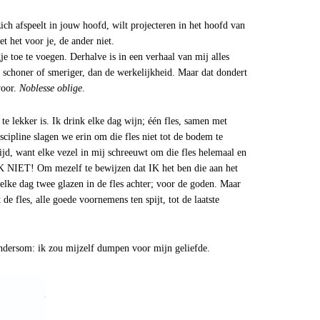
ich afspeelt in jouw hoofd, wilt projecteren in het hoofd van
iet het voor je, de ander niet.
je toe te voegen. Derhalve is in een verhaal van mij alles
er, schoner of smeriger, dan de werkelijkheid. Maar dat dondert
voor.
Noblesse oblige
.
e lekker is. Ik drink elke dag wijn; één fles, samen met
scipline slagen we erin om die fles niet tot de bodem te
rijd, want elke vezel in mij schreeuwt om die fles helemaal en
K NIET! Om mezelf te bewijzen dat IK het ben die aan het
 elke dag twee glazen in de fles achter; voor de goden. Maar
t de fles, alle goede voornemens ten spijt, tot de laatste
dersom: ik zou mijzelf dumpen voor mijn geliefde.