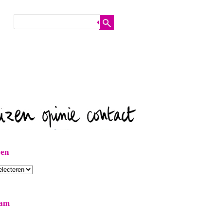
ven
ram