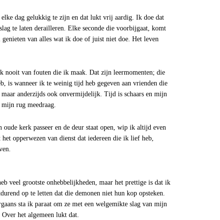
lke dag gelukkig te zijn en dat lukt vrij aardig. Ik doe dat
lag te laten derailleren. Elke seconde die voorbijgaat, komt
genieten van alles wat ik doe of juist niet doe. Het leven
k nooit van fouten die ik maak. Dat zijn leermomenten; die
eb, is wanneer ik te weinig tijd heb gegeven aan vrienden die
, maar anderzijds ook onvermijdelijk. Tijd is schaars en mijn
op mijn rug meedraag.
 oude kerk passeer en de deur staat open, wip ik altijd even
 het opperwezen van dienst dat iedereen die ik lief heb,
ven.
eb veel grootste onhebbelijkheden, maar het prettige is dat ik
durend op te letten dat die demonen niet hun kop opsteken.
rgaans sta ik paraat om ze met een welgemikte slag van mijn
 Over het algemeen lukt dat.