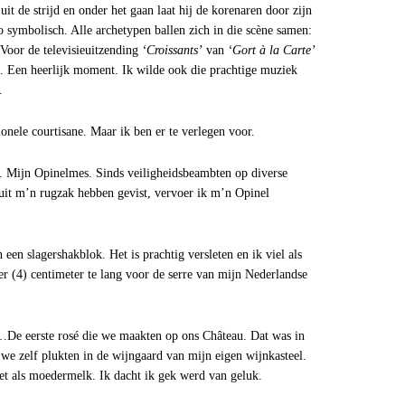
it de strijd en onder het gaan laat hij de korenaren door zijn
o symbolisch. Alle archetypen ballen zich in die scène samen:
 Voor de televisieuitzending
‘Croissants’
van
‘Gort à la Carte’
kt. Een heerlijk moment. Ik wilde ook die prachtige muziek
.
nele courtisane. Maar ik ben er te verlegen voor.
 Mijn Opinelmes. Sinds veiligheidsbeambten op diverse
 uit m’n rugzak hebben gevist, vervoer ik m’n Opinel
een slagershakblok. Het is prachtig versleten en ik viel als
ier (4) centimeter te lang voor de serre van mijn Nederlandse
…De eerste rosé die we maakten op ons Château. Dat was in
we zelf plukten in de wijngaard van mijn eigen wijnkasteel.
oet als moedermelk. Ik dacht ik gek werd van geluk.