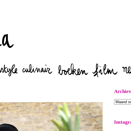
Zoeken
Archie
Archieven
Instag