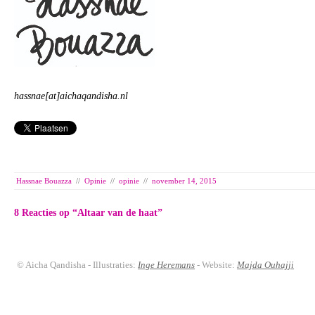
hassnae[at]aichaqandisha.nl
Hassnae Bouazza
//
Opinie
//
opinie
//
november 14, 2015
8 Reacties op “
Altaar van de haat
”
© Aicha Qandisha - Illustraties:
Inge Heremans
- Website:
Majda Ouhajji