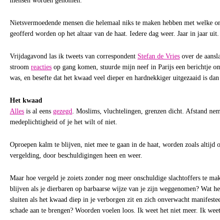
mensen worden genomen.
Nietsvermoedende mensen die helemaal niks te maken hebben met welke onm
geofferd worden op het altaar van de haat. Iedere dag weer. Jaar in jaar uit.
Vrijdagavond las ik tweets van correspondent
Stefan de Vries
over de aansla
stroom
reacties
op gang komen, stuurde mijn neef in Parijs een berichtje om 
was, en besefte dat het kwaad veel dieper en hardnekkiger uitgezaaid is dan
Het kwaad
Alles
is al eens
gezegd
. Moslims, vluchtelingen, grenzen dicht. Afstand nem
medeplichtigheid of je het wilt of niet.
Oproepen kalm te blijven, niet mee te gaan in de haat, worden zoals altijd
vergelding, door beschuldigingen heen en weer.
Maar hoe vergeld je zoiets zonder nog meer onschuldige slachtoffers te m
blijven als je dierbaren op barbaarse wijze van je zijn weggenomen? Wat he
sluiten als het kwaad diep in je verborgen zit en zich onverwacht manifest
schade aan te brengen? Woorden voelen loos. Ik weet het niet meer. Ik weet n