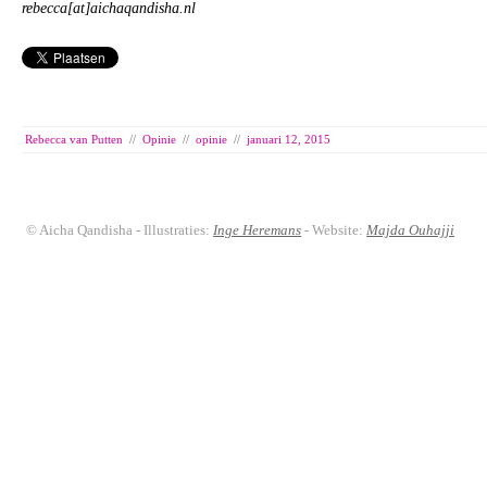
rebecca[at]aichaqandisha.nl
Rebecca van Putten
//
Opinie
//
opinie
//
januari 12, 2015
© Aicha Qandisha - Illustraties:
Inge Heremans
- Website:
Majda Ouhajji