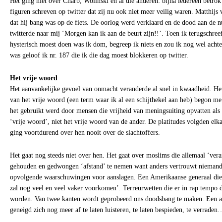
Het ging niet over Charb, Wolinski en al die anderen: bijna iedereen betrok
figuren schreven op twitter dat zij nu ook niet meer veilig waren. Matthijs
dat hij bang was op de fiets. De oorlog werd verklaard en de dood aan de n
twitterde naar mij ‘Morgen kan ik aan de beurt zijn!!’. Toen ik terugschreef
hysterisch moest doen was ik dom, begreep ik niets en zou ik nog wel acht
was geloof ik nr. 187 die ik die dag moest blokkeren op twitter.
Het vrije woord
Het aanvankelijke gevoel van onmacht veranderde al snel in kwaadheid. He
van het vrije woord (een term waar ik al een schijthekel aan heb) begon me 
het gebruikt werd door mensen die vrijheid van meningsuiting opvatten als
‘vrije woord’, niet het vrije woord van de ander. De platitudes volgden elk
ging voortdurend over hen nooit over de slachtoffers.
Het gaat nog steeds niet over hen. Het gaat over moslims die allemaal ‘ver
gehouden en gedwongen ‘afstand’ te nemen want anders vertrouwt nieman
opvolgende waarschuwingen voor aanslagen. Een Amerikaanse generaal die 
zal nog veel en veel vaker voorkomen’. Terreurwetten die er in rap temp
worden. Van twee kanten wordt geprobeerd ons doodsbang te maken. Een ang
geneigd zich nog meer af te laten luisteren, te laten bespieden, te verraden