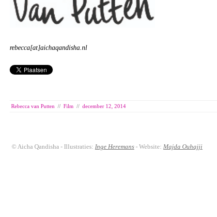
rebecca[at]aichaqandisha.nl
Rebecca van Putten
//
Film
//
december 12, 2014
© Aicha Qandisha - Illustraties:
Inge Heremans
- Website:
Majda Ouhajji