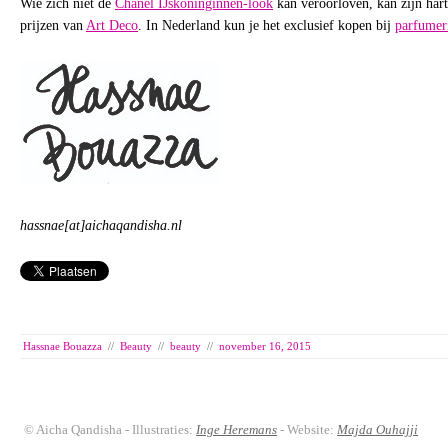
Wie zich niet de
Chanel IJskoninginnen-look
kan veroorloven, kan zijn hart
prijzen van
Art Deco
. In Nederland kun je het exclusief kopen bij
parfumer
hassnae[at]aichaqandisha.nl
Hassnae Bouazza
//
Beauty
//
beauty
//
november 16, 2015
© Aicha Qandisha - Illustraties:
Inge Heremans
- Website:
Majda Ouhajji