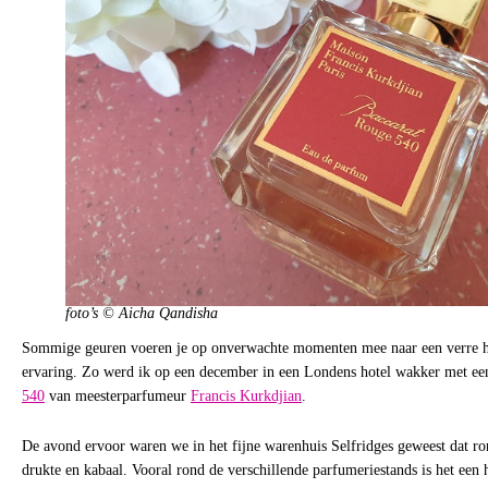
foto’s © Aicha Qandisha
Sommige geuren voeren je op onverwachte momenten mee naar een verre he
ervaring. Zo werd ik op een december in een Londens hotel wakker met e
540
van meesterparfumeur
Francis Kurkdjian
.
De avond ervoor waren we in het fijne warenhuis Selfridges geweest dat rond
drukte en kabaal. Vooral rond de verschillende parfumeriestands is het een 