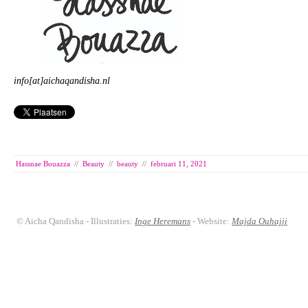
info[at]aichaqandisha.nl
Hassnae Bouazza
//
Beauty
//
beauty
//
februari 11, 2021
© Aicha Qandisha - Illustraties:
Inge Heremans
- Website:
Majda Ouhajji