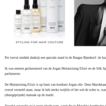
Per toeval ontdekt dankzij een speciale stand in de Haagse Bijenkorf: de h
Ik was meteen gecharmeerd van de Argan Moisturizing Elixir en de Silk Spr
parfumeren.
De Moisturizing Elixir is op basis van kostbare Argan olie. Deze Marokkaan
overal vermeld staan, maar ik heb sterke twijfels of het wel de echte is, wan
(duurgeprijsde) namaak op de markt.
Voordat arganolie zo’n grote vlucht nam, werd die in Marokko handmatig