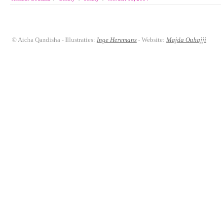
© Aicha Qandisha - Illustraties:
Inge Heremans
- Website:
Majda Ouhajji