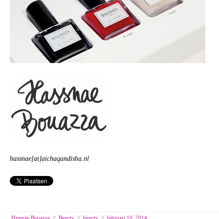
hassnae[at]aichaqandisha.nl
Hassnae Bouazza
//
Beauty
//
beauty
//
februari 10, 2014