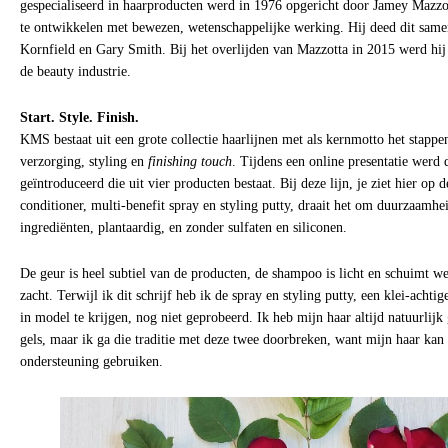
gespecialiseerd in haarproducten werd in 1976 opgericht door Jamey Mazzo
te ontwikkelen met bewezen, wetenschappelijke werking. Hij deed dit same
Kornfield en Gary Smith. Bij het overlijden van Mazzotta in 2015 werd hij
de beauty industrie.
Start. Style. Finish.
KMS bestaat uit een grote collectie haarlijnen met als kernmotto het stappenp
verzorging, styling en
finishing touch
. Tijdens een online presentatie werd
geïntroduceerd die uit vier producten bestaat. Bij deze lijn, je ziet hier op
conditioner, multi-benefit spray en styling putty, draait het om duurzaamhe
ingrediënten, plantaardig, en zonder sulfaten en siliconen.
De geur is heel subtiel van de producten, de shampoo is licht en schuimt we
zacht. Terwijl ik dit schrijf heb ik de spray en styling putty, een klei-acht
in model te krijgen, nog niet geprobeerd. Ik heb mijn haar altijd natuurlijk
gels, maar ik ga die traditie met deze twee doorbreken, want mijn haar ka
ondersteuning gebruiken.