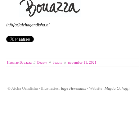
info[at]aichaqandisha.nl
Hassnae Bouazza
//
Beauty
//
beauty
//
november 11, 2021
© Aicha Qandisha - Illustraties:
Inge Heremans
- Website:
Majda Ouhajji