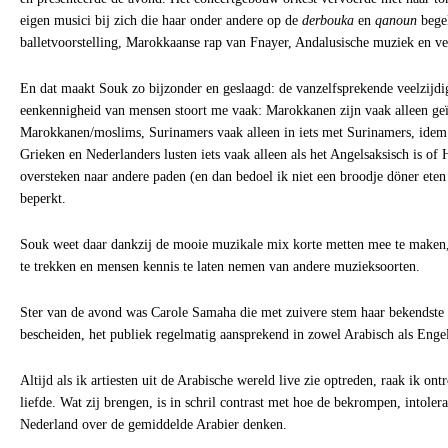
eigen musici bij zich die haar onder andere op de
derbouka
en
qanoun
begel
balletvoorstelling, Marokkaanse rap van Fnayer, Andalusische muziek en ve
En dat maakt Souk zo bijzonder en geslaagd: de vanzelfsprekende veelzijdi
eenkennigheid van mensen stoort me vaak: Marokkanen zijn vaak alleen geïn
Marokkanen/moslims, Surinamers vaak alleen in iets met Surinamers, idem
Grieken en Nederlanders lusten iets vaak alleen als het Angelsaksisch is of
oversteken naar andere paden (en dan bedoel ik niet een broodje döner eten 
beperkt.
Souk weet daar dankzij de mooie muzikale mix korte metten mee te maken,
te trekken en mensen kennis te laten nemen van andere muzieksoorten.
Ster van de avond was Carole Samaha die met zuivere stem haar bekendste
bescheiden, het publiek regelmatig aansprekend in zowel Arabisch als Enge
Altijd als ik artiesten uit de Arabische wereld live zie optreden, raak ik on
liefde. Wat zij brengen, is in schril contrast met hoe de bekrompen, intoler
Nederland over de gemiddelde Arabier denken.