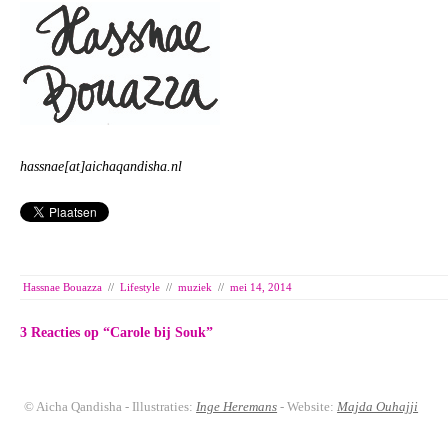
hassnae[at]aichaqandisha.nl
Hassnae Bouazza
//
Lifestyle
//
muziek
//
mei 14, 2014
3 Reacties op “
Carole bij Souk
”
© Aicha Qandisha - Illustraties:
Inge Heremans
- Website:
Majda Ouhajji