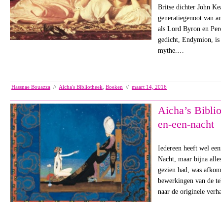
Britse dichter John Ke
generatiegenoot van an
als Lord Byron en Per
gedicht, Endymion, is
mythe.…
Hassnae Bouazza
//
Aicha's Bibliotheek
,
Boeken
//
maart 14, 2016
Aicha’s Bibli
en-een-nacht
Iedereen heeft wel ee
Nacht, maar bijna alle
gezien had, was afkom
bewerkingen van de te
naar de originele ver