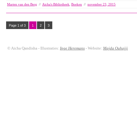
Marten van den Berg
//
Aicha's Bibliotheek
,
Boeken
//
november 23, 2015
Page 1 of 3
1
2
3
© Aicha Qandisha - Illustraties:
Inge Heremans
- Website:
Majda Ouhajji