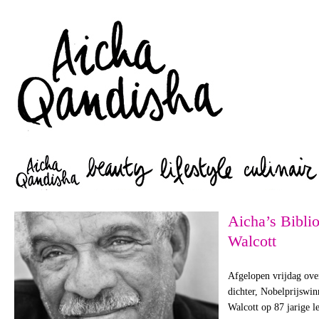
Zoeken
Aicha’s Bibli
Walcott
Afgelopen vrijdag over
dichter, Nobelprijswin
Walcott op 87 jarige le