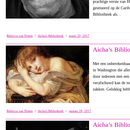
prachtige versie van 
gesitueerd op de Carib
Bibliotheek als…
Rebecca van Putten
//
Aicha's Bibliotheek
//
maart 20, 2017
Aicha’s Bibli
Met een onberekenbaar
in Washington die all
door iedereen met een 
verafschuwd kan de mo
zakken. Gelukkig heb
Rebecca van Putten
//
Aicha's Bibliotheek
//
januari 28, 2017
Aicha’s Bibli