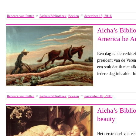
Rebecca van Putten
//
Aicha's Bibliotheek
,
Boeken
//
december 15, 2016
Aicha’s Biblio
America be A
Een dag na de verkiez
president van de Veren
een stuk dat ik niet af
iedere dag inhaalde. I
Rebecca van Putten
//
Aicha's Bibliotheek
,
Boeken
//
november 16, 2016
Aicha’s Biblio
beauty
Het eerste deel van ee