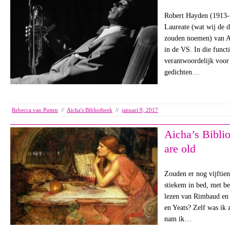
Robert Hayden (1913-1
Laureate (wat wij de d
zouden noemen) van A
in de VS. In die funct
verantwoordelijk voor
gedichten…
Rebecca van Putten
//
Aicha's Bibliotheek
//
januari 9, 2017
Aicha’s Bibli
are old
Zouden er nog vijftienj
stiekem in bed, met b
lezen van Rimbaud en 
en Yeats? Zelf was ik 
nam ik…