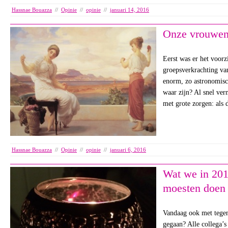
Hassnae Bouazza
//
Opinie
//
opinie
//
januari 14, 2016
Onze vrouwe
Eerst was er het voorz
groepsverkrachting va
enorm, zo astronomisch
waar zijn? Al snel ve
met grote zorgen: als 
Hassnae Bouazza
//
Opinie
//
opinie
//
januari 6, 2016
Wat we in 201
moesten doen
Vandaag ook met tegen
gegaan? Alle collega’s