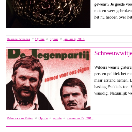
gewenst? Je goede voo
meteen weer gebroken
het nu hebben over he
Hassnae Bouazza
//
Opinie
//
opinie
//
januari 4, 2016
Schreeuwwitj
Wilders wenste gister
pers en politiek het r
maar afstand nemen. D
hashtag #sukkels toe. 
waardig. Natuurlijk 
Rebecca van Putten
//
Opinie
//
opinie
//
december 22, 2015