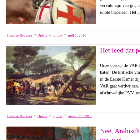
vervuld zijn van gif,
idiote theorieën. Het
Hassnae Bouazza
//
Opinie
//
opinie
//
april 1, 2016
Het leed dat p
Onze oproep de VAR te
baten. De kritische vr
in de Eerste Kamer zij
VAR gaat verdwijnen. 
afschuwelijke PVV, ee
Hassnae Bouazza
//
Opinie
//
opinie
//
januari 27, 2016
Nee, Arabisc
ons niet