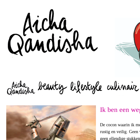
Zoeken
Ik ben een we
De cocon waarin ik me
rustig en veilig. Geen 
geen ellendige stukke