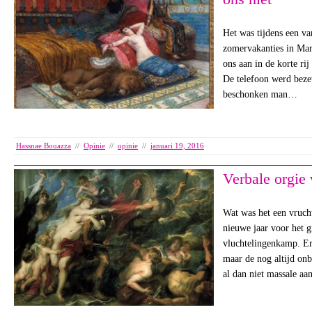
Het was tijdens een va
zomervakanties in Mar
ons aan in de korte ri
De telefoon werd bezet
beschonken man…
Hassnae Bouazza
//
Opinie
//
opinie
//
januari 19, 2016
Verbale orgie 
Wat was het een vruch
nieuwe jaar voor het gr
vluchtelingenkamp. Er 
maar de nog altijd onb
al dan niet massale a