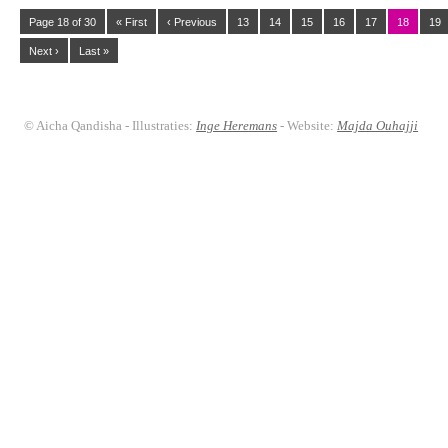
Page 18 of 30
« First
‹ Previous
13
14
15
16
17
18
19
Next ›
Last »
© Aicha Qandisha - Illustraties:
Inge Heremans
- Website:
Majda Ouhajji