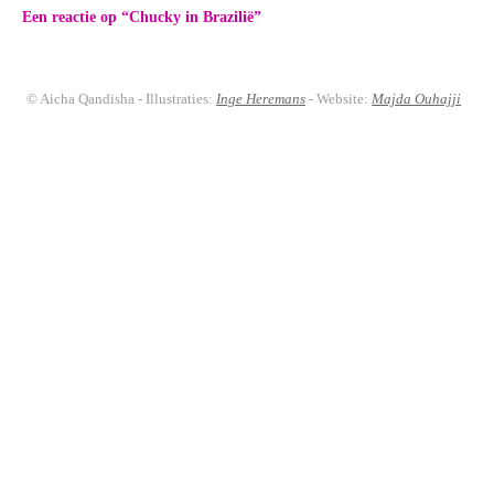
Een reactie op “
Chucky in Brazilië
”
© Aicha Qandisha - Illustraties:
Inge Heremans
- Website:
Majda Ouhajji