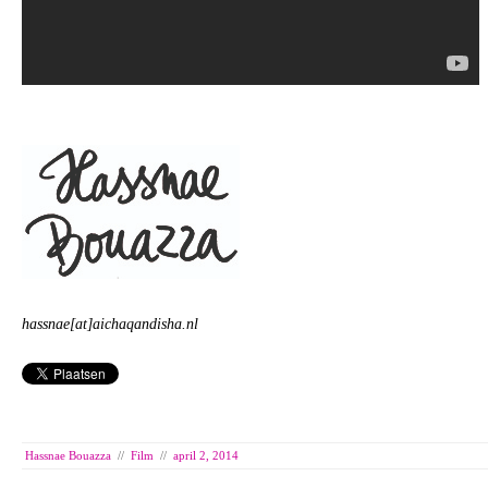
hassnae[at]aichaqandisha.nl
Hassnae Bouazza
//
Film
//
april 2, 2014