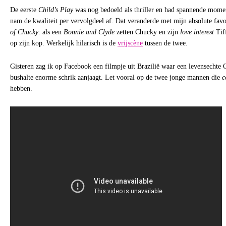
De eerste
Child’s Play
was nog bedoeld als thriller en had spannende mome
nam de kwaliteit per vervolgdeel af. Dat veranderde met mijn absolute fav
of Chucky
: als een
Bonnie and Clyde
zetten Chucky en zijn
love interest
Tif
op zijn kop. Werkelijk hilarisch is de
vrijscène
tussen de twee.
Gisteren zag ik op Facebook een filmpje uit Brazilië waar een levensechte
bushalte enorme schrik aanjaagt. Let vooral op de twee jonge mannen die
c
hebben.