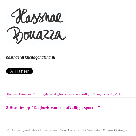
hassnae[at]aichaqandisha.nl
Hassnae Bouazza
//
Lifestyle
//
dagboek van een afvallige
//
augustus 26, 2015
2 Reacties op “
Dagboek van een afvallige: sporten
”
© Aicha Qandisha - Illustraties:
Inge Heremans
- Website:
Majda Ouhajji