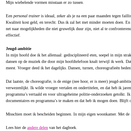
Mijn wiebelende vormen misstaan er zo tussen.
Een
personal trainer
is ideaal, zeker als je na een paar maanden tegen failli
Kwaliteit kost geld, en terecht. Dus ik zal het met minder moeten doen. En 
net naar mogelijkheden die niet gruwelijk duur zijn, niet al te confronteren
effectief.
Jeugd-ambitie
In mijn hoofd doe ik het allemaal: gedisciplineerd eten, soepel in mijn stra
dansen op de muziek die door mijn hoofdtelefoon knalt terwijl ik werk. Dat
meest. Vroeger deed ik het dagelijks. Dansen, turnen, choreografieën beden
Dat laatste, de choreografie, is de enige (nee hoor, er is meer) jeugd-ambiti
verwezenlijkt. Ik wilde vroeger vertalen en ondertitelen, en dat heb ik jare
programma’s vertaald en voor ultrageheime politie-onderzoeken getolkt. I
documentaires en programma’s te maken en dat heb ik mogen doen. Blijft o
Misschien moet ik bescheiden beginnen. In mijn eigen woonkamer. Met de s
Lees hier de
andere delen
van het dagboek.