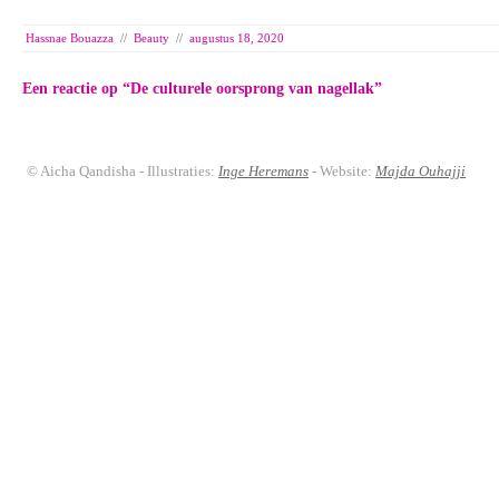
Hassnae Bouazza
//
Beauty
//
augustus 18, 2020
Een reactie op “
De culturele oorsprong van nagellak
”
© Aicha Qandisha - Illustraties:
Inge Heremans
- Website:
Majda Ouhajji