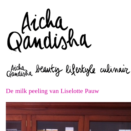
Zoeken
De milk peeling van Liselotte Pauw