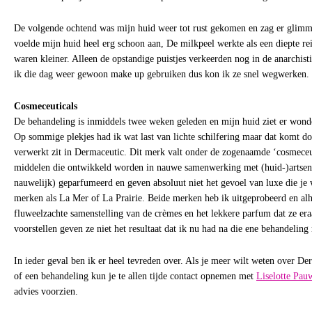
De volgende ochtend was mijn huid weer tot rust gekomen en zag er glim
voelde mijn huid heel erg schoon aan, De milkpeel werkte als een diepte r
waren kleiner. Alleen de opstandige puistjes verkeerden nog in de anarchis
ik die dag weer gewoon make up gebruiken dus kon ik ze snel wegwerken.
Cosmeceuticals
De behandeling is inmiddels twee weken geleden en mijn huid ziet er wonde
Op sommige plekjes had ik wat last van lichte schilfering maar dat komt do
verwerkt zit in Dermaceutic. Dit merk valt onder de zogenaamde ‘cosmeceu
middelen die ontwikkeld worden in nauwe samenwerking met (huid-)artsen.
nauwelijk) geparfumeerd en geven absoluut niet het gevoel van luxe die je 
merken als La Mer of La Prairie. Beide merken heb ik uitgeprobeerd en alh
fluweelzachte samenstelling van de crèmes en het lekkere parfum dat ze era
voorstellen geven ze niet het resultaat dat ik nu had na die ene behandelin
In ieder geval ben ik er heel tevreden over. Als je meer wilt weten over De
of een behandeling kun je te allen tijde contact opnemen met
Liselotte Pau
advies voorzien.