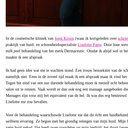
In de cosmetische kliniek van
Joost Kroon
(waar ik kortgeleden over
schree
praktijk van huid- en schoonheidsspecialiste
Liselotte Pauw
. Door haar wer
milk peel
behandeling van het merk Dermaceutic. Omdat ik altijd wel in be
maakte ik een afspraak.
Ik had geen idee wat me te wachten stond. Een trouw bezoekster van de sch
namelijk niet. Eens in de zoveel tijd maak ik een afspraak maar ik vind het 
Tegen het eind van een uur durende behandeling moet ik mezelf echt beheer
salon uit te rennen. Vaak wordt er dan ook nog een massage aangeboden die i
Massages zijn voor mij het equivalent van de hel. Ik was dus erg benieuwd 
Liselotte me zou bevallen.
Voor de behandeling waarschuwde Liselotte me dat dit écht een huidbehan
wellness
ervaring. Ze begon met het grondig reinigen van mijn huid. Mijn l
vette huid gehad. Dat heeft twee voordelen op mijn leeftijd: het duurt lange