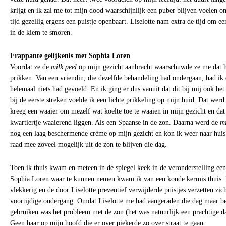
krijgt en ik zal me tot mijn dood waarschijnlijk een puber blijven voelen o
tijd gezellig ergens een puistje openbaart. Liselotte nam extra de tijd om ee
in de kiem te smoren.
Frappante gelijkenis met Sophia Loren
Voordat ze de
milk peel
op mijn gezicht aanbracht waarschuwde ze me dat h
prikken. Van een vriendin, die dezelfde behandeling had ondergaan, had ik e
helemaal niets had gevoeld. En ik ging er dus vanuit dat dit bij mij ook het
bij de eerste streken voelde ik een lichte prikkeling op mijn huid. Dat werd
kreeg een waaier om mezelf wat koelte toe te waaien in mijn gezicht en dat
kwartiertje waaierend liggen. Als een Spaanse in de zon. Daarna werd de
mi
nog een laag beschermende crème op mijn gezicht en kon ik weer naar huis
raad mee zoveel mogelijk uit de zon te blijven die dag.
Toen ik thuis kwam en meteen in de spiegel keek in de veronderstelling een
Sophia Loren waar te kunnen nemen kwam ik van een koude kermis thuis. 
vlekkerig en de door Liselotte preventief verwijderde puistjes verzetten zic
voortijdige ondergang. Omdat Liselotte me had aangeraden die dag maar b
gebruiken was het probleem met de zon (het was natuurlijk een prachtige d
Geen haar op mijn hoofd die er over piekerde zo over straat te gaan.