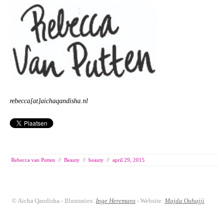
rebecca[at]aichaqandisha.nl
Rebecca van Putten
//
Beauty
//
beauty
//
april 29, 2015
© Aicha Qandisha - Illustraties:
Inge Heremans
- Website:
Majda Ouhajji