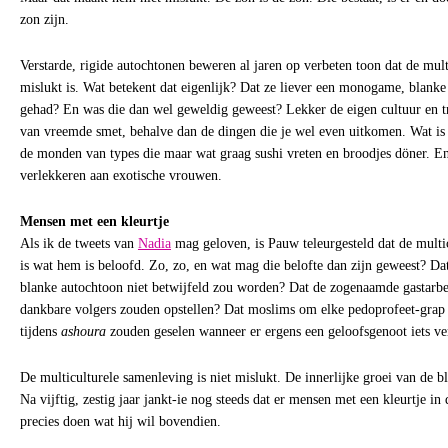
zon zijn.
Verstarde, rigide autochtonen beweren al jaren op verbeten toon dat de mul
mislukt is. Wat betekent dat eigenlijk? Dat ze liever een monogame, blank
gehad? En was die dan wel geweldig geweest? Lekker de eigen cultuur en tr
van vreemde smet, behalve dan de dingen die je wel even uitkomen. Wat is da
de monden van types die maar wat graag sushi vreten en broodjes döner. E
verlekkeren aan exotische vrouwen.
Mensen met een kleurtje
Als ik de tweets van
Nadia
mag geloven, is Pauw teleurgesteld dat de multi
is wat hem is beloofd. Zo, zo, en wat mag die belofte dan zijn geweest? Dat
blanke autochtoon niet betwijfeld zou worden? Dat de zogenaamde gastarbeid
dankbare volgers zouden opstellen? Dat moslims om elke pedoprofeet-grap 
tijdens
ashoura
zouden geselen wanneer er ergens een geloofsgenoot iets v
De multiculturele samenleving is niet mislukt. De innerlijke groei van de b
Na vijftig, zestig jaar jankt-ie nog steeds dat er mensen met een kleurtje in 
precies doen wat hij wil bovendien.