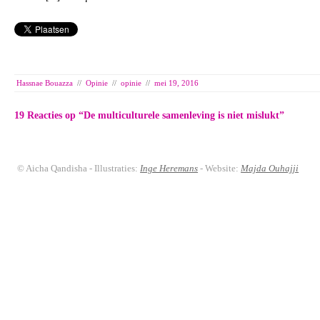
Hassnae Bouazza
//
Opinie
//
opinie
//
mei 19, 2016
19 Reacties op “
De multiculturele samenleving is niet mislukt
”
© Aicha Qandisha - Illustraties:
Inge Heremans
- Website:
Majda Ouhajji