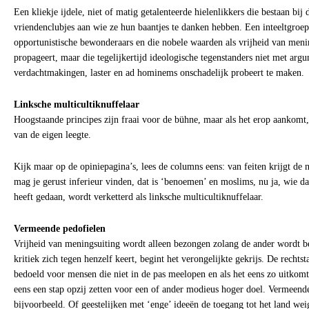
Een kliekje ijdele, niet of matig getalenteerde hielenlikkers die bestaan bij 
vriendenclubjes aan wie ze hun baantjes te danken hebben. Een inteeltgroe
opportunistische bewonderaars en die nobele waarden als vrijheid van meni
propageert, maar die tegelijkertijd ideologische tegenstanders niet met ar
verdachtmakingen, laster en ad hominems onschadelijk probeert te maken.
Linksche multicultiknuffelaar
Hoogstaande principes zijn fraai voor de bühne, maar als het erop aankomt,
van de eigen leegte.
Kijk maar op de opiniepagina’s, lees de columns eens: van feiten krijgt de n
mag je gerust inferieur vinden, dat is ‘benoemen’ en moslims, nu ja, wie da
heeft gedaan, wordt verketterd als linksche multicultiknuffelaar.
Vermeende pedofielen
Vrijheid van meningsuiting wordt alleen bezongen zolang de ander wordt be
kritiek zich tegen henzelf keert, begint het verongelijkte gekrijs. De rechtst
bedoeld voor mensen die niet in de pas meelopen en als het eens zo uitkomt,
eens een stap opzij zetten voor een of ander modieus hoger doel. Vermeend
bijvoorbeeld. Of geestelijken met ‘enge’ ideeën de toegang tot het land we