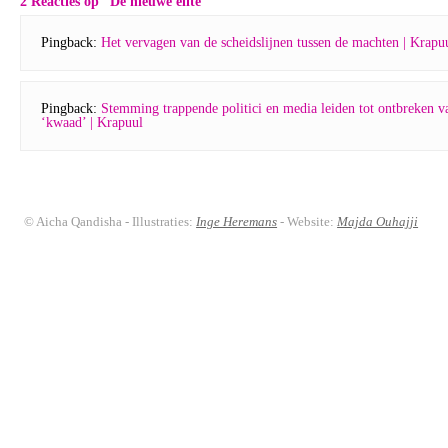
2 Reacties op “
De nieuwe elite
”
Pingback:
Het vervagen van de scheidslijnen tussen de machten | Krapu
Pingback:
Stemming trappende politici en media leiden tot ontbreken v
‘kwaad’ | Krapuul
© Aicha Qandisha - Illustraties:
Inge Heremans
- Website:
Majda Ouhajji