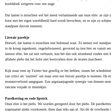
hoofddoek weigeren voor een stage.
Dat laatste is misschien wel het meest verlammende aan onze elite: ze zijn z
botst met het eigen wereldbeeld hard wordt bevochten, en ze zijn zo schijte
standpunt durven innemen.
Literair pareltje
Hoewel, dat laatste is misschien niet helemaal waar. Ze nemen wel standpunt
in de kroeg tegenkomt, ongeïnformeerd, gevormd na tien bier en vanuit een
nieuwe elite, het zal niet verbazen, kan het dan ook uitstekend vinden met h
alfabete plebs dat het liefst met hooivorken door de straten marcheert.
Kijk maar eens op Twitter hoe gezellig ze het hebben, tussen het schedelme
van critici als ‘naziteef’ om maar eens een literair pareltje te noemen. De el
monsterverbond aangegaan. Een angstaanjagende synergie van domme meni
rancune verpakt in meninkjes.
Parelketting en rode lipstick
Onze elite ís het plebs. We worden geregeerd door het plebs. De parelkettin
zogenaamd sjieke voorkomen, doen daar niks aan af. Als dit de voorhoede 