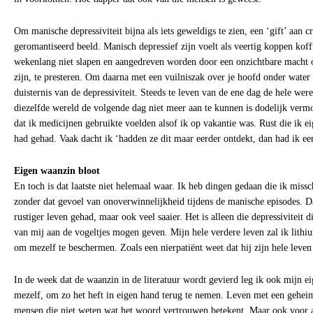
Om manische depressiviteit bijna als iets geweldigs te zien, een ‘gift’ aan c
geromantiseerd beeld. Manisch depressief zijn voelt als veertig koppen koff
wekenlang niet slapen en aangedreven worden door een onzichtbare macht 
zijn, te presteren. Om daarna met een vuilniszak over je hoofd onder wate
duisternis van de depressiviteit. Steeds te leven van de ene dag de hele wer
diezelfde wereld de volgende dag niet meer aan te kunnen is dodelijk ver
dat ik medicijnen gebruikte voelden alsof ik op vakantie was. Rust die ik ei
had gehad. Vaak dacht ik ‘hadden ze dit maar eerder ontdekt, dan had ik ee
Eigen waanzin bloot
En toch is dat laatste niet helemaal waar. Ik heb dingen gedaan die ik miss
zonder dat gevoel van onoverwinnelijkheid tijdens de manische episodes. D
rustiger leven gehad, maar ook veel saaier. Het is alleen die depressiviteit di
van mij aan de vogeltjes mogen geven. Mijn hele verdere leven zal ik lithi
om mezelf te beschermen. Zoals een nierpatiënt weet dat hij zijn hele leven
In de week dat de waanzin in de literatuur wordt gevierd leg ik ook mijn e
mezelf, om zo het heft in eigen hand terug te nemen. Leven met een gehei
mensen die niet weten wat het woord vertrouwen betekent. Maar ook voor 