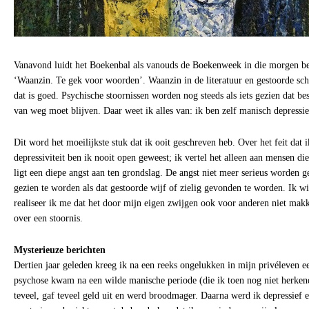
Vanavond luidt het Boekenbal als vanouds de Boekenweek in die morgen begi
‘Waanzin. Te gek voor woorden’. Waanzin in de literatuur en gestoorde schr
dat is goed. Psychische stoornissen worden nog steeds als iets gezien dat bes
van weg moet blijven. Daar weet ik alles van: ik ben zelf manisch depressie
Dit word het moeilijkste stuk dat ik ooit geschreven heb. Over het feit dat 
depressiviteit ben ik nooit open geweest; ik vertel het alleen aan mensen di
ligt een diepe angst aan ten grondslag. De angst niet meer serieus worden
gezien te worden als dat gestoorde wijf of zielig gevonden te worden. Ik wil
realiseer ik me dat het door mijn eigen zwijgen ook voor anderen niet makk
over een stoornis.
Mysterieuze berichten
Dertien jaar geleden kreeg ik na een reeks ongelukken in mijn privéleven e
psychose kwam na een wilde manische periode (die ik toen nog niet herkend
teveel, gaf teveel geld uit en werd broodmager. Daarna werd ik depressief e