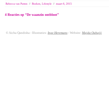
Rebecca van Putten
//
Boeken
,
Lifestyle
//
maart 6, 2015
4 Reacties op “
De waanzin ontbloot
”
© Aicha Qandisha - Illustraties:
Inge Heremans
- Website:
Majda Ouhajji