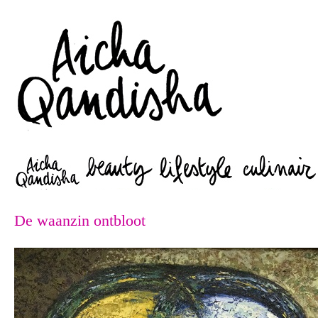
Zoeken
De waanzin ontbloot