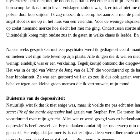
mysterieuze berichten met de boodschap dat ik een einde aan mijn leven mo
horoscoop las ik dat mijn leven volslagen zinloos was, ik er totaal niet toe
polsen door kon snijden. Ik zag messen draaien op het aanrecht met de punt 
angst sloot ik me op in het huis van een vriendin. Voor de weinige afsprake
op zodat niemand merkte hoe slecht het met me ging. Ondertussen stortte a
Uiteindelijk kreeg mijn oudste zus in de gaten in welke chaos ik leefde. En
Na een reeks gesprekken met een psychiater werd ik gediagnosticeerd: manis
en meteen viel mijn hele leven op zijn plaats. Alle dingen die ik wel en niet
weinig: eindelijk was er een verklaring. Tegelijkertijd ontstond die diepgew
Het was in de tijd van Winny de Jong van de LPF die voortdurend op de
haar bipolariteit. Ze was een gestoord wijf en zo zou ik dus ook gezien wor
behalve tegen een kleine groep mensen die ik vertrouwde, mijn mond.
Duisternis van de depressiviteit
Natuurlijk wist ik dat ik niet enige was, maar ik voelde me pas echt niet la
secret life of the manic depressive
had gezien van Stephen Fry. De tranen lie
voortdurend over mijn gezicht. Alles wat er werd gezegd was zo herkenbaar
depressief is heeft zoveel aan Fry te danken omdat hij het onderwerp min o
gemaakt. Het enige dat jammer is, is dat er bijna alleen wereldberoemde act
in voorkomen. Hoe dapper dat ook van die mensen is geweest.