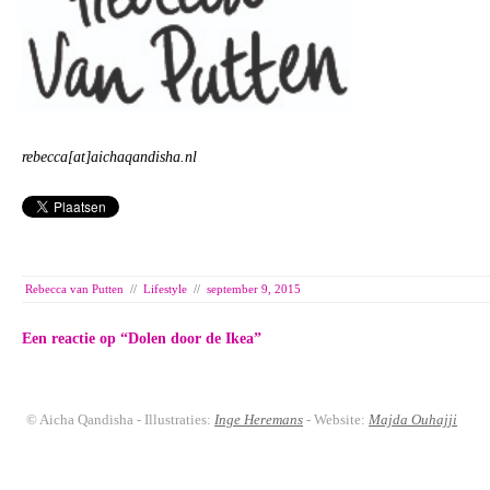
rebecca[at]aichaqandisha.nl
Rebecca van Putten
//
Lifestyle
//
september 9, 2015
Een reactie op “
Dolen door de Ikea
”
© Aicha Qandisha - Illustraties:
Inge Heremans
- Website:
Majda Ouhajji