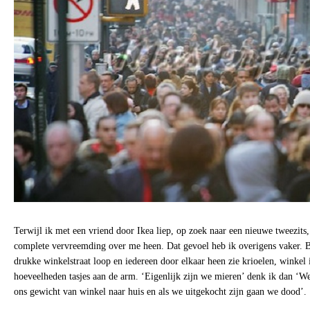
Terwijl ik met een vriend door Ikea liep, op zoek naar een nieuwe tweezits,
complete vervreemding over me heen. Dat gevoel heb ik overigens vaker. B
drukke winkelstraat loop en iedereen door elkaar heen zie krioelen, winkel 
hoeveelheden tasjes aan de arm. ‘Eigenlijk zijn we mieren’ denk ik dan ‘W
ons gewicht van winkel naar huis en als we uitgekocht zijn gaan we dood’.