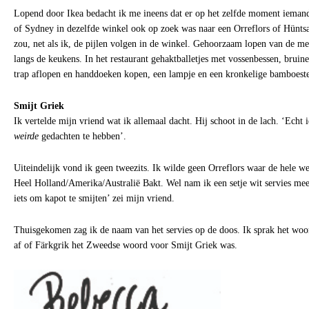
Lopend door Ikea bedacht ik me ineens dat er op het zelfde moment ieman
of Sydney in dezelfde winkel ook op zoek was naar een Orreflors of Hüntsa
zou, net als ik, de pijlen volgen in de winkel. Gehoorzaam lopen van de me
langs de keukens. In het restaurant gehaktballetjes met vossenbessen, bruine
trap aflopen en handdoeken kopen, een lampje en een kronkelige bamboesten
Smijt Griek
Ik vertelde mijn vriend wat ik allemaal dacht. Hij schoot in de lach. ‘Echt 
weirde
gedachten te hebben’.
Uiteindelijk vond ik geen tweezits. Ik wilde geen Orreflors waar de hele we
Heel Holland/Amerika/Australië Bakt. Wel nam ik een setje wit servies mee
iets om kapot te smijten’ zei mijn vriend.
Thuisgekomen zag ik de naam van het servies op de doos. Ik sprak het woo
af of Färkgrik het Zweedse woord voor Smijt Griek was.