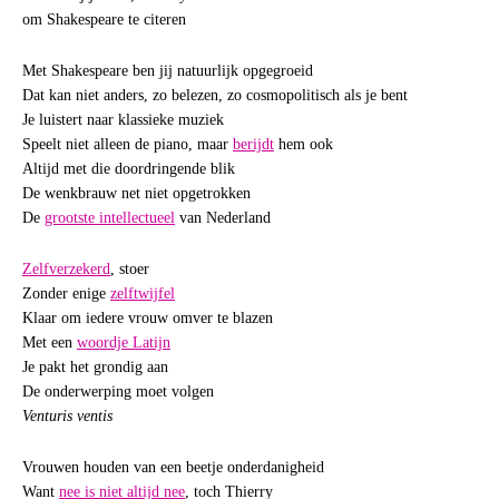
om Shakespeare te citeren
Met Shakespeare ben jij natuurlijk opgegroeid
Dat kan niet anders, zo belezen, zo cosmopolitisch als je bent
Je luistert naar klassieke muziek
Speelt niet alleen de piano, maar
berijdt
hem ook
Altijd met die doordringende blik
De wenkbrauw net niet opgetrokken
De
grootste intellectueel
van Nederland
Zelfverzekerd
, stoer
Zonder enige
zelftwijfel
Klaar om iedere vrouw omver te blazen
Met een
woordje Latijn
Je pakt het grondig aan
De onderwerping moet volgen
Venturis ventis
Vrouwen houden van een beetje onderdanigheid
Want
nee is niet altijd nee
, toch Thierry