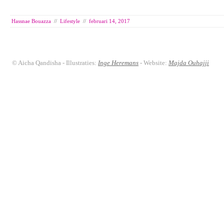
Hassnae Bouazza
//
Lifestyle
//
februari 14, 2017
© Aicha Qandisha - Illustraties:
Inge Heremans
- Website:
Majda Ouhajji