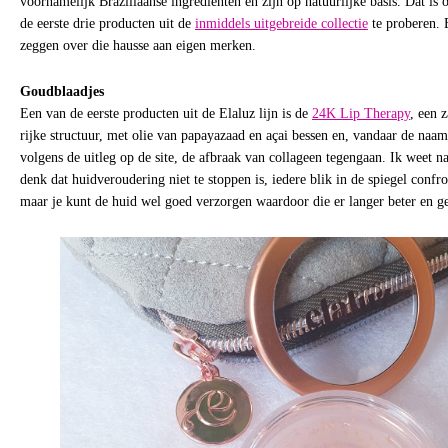
voornamelijk Braziliaanse ingrediënten en zijn op natuurlijke basis. Dat is 
de eerste drie producten uit de
inmiddels uitgebreide collectie
te proberen. 
zeggen over die hausse aan eigen merken.
Goudblaadjes
Een van de eerste producten uit de Elaluz lijn is de
24K Lip Therapy
, een 
rijke structuur, met olie van papayazaad en açai bessen en, vandaar de naam
volgens de uitleg op de site, de afbraak van collageen tegengaan. Ik weet nat
denk dat huidveroudering niet te stoppen is, iedere blik in de spiegel confr
maar je kunt de huid wel goed verzorgen waardoor die er langer beter en ge