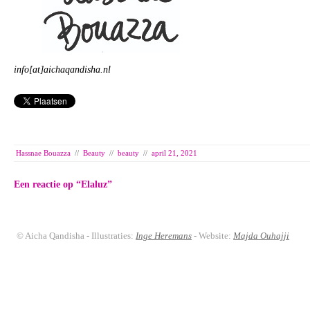
info[at]aichaqandisha.nl
Hassnae Bouazza
//
Beauty
//
beauty
//
april 21, 2021
Een reactie op “
Elaluz
”
© Aicha Qandisha - Illustraties:
Inge Heremans
- Website:
Majda Ouhajji