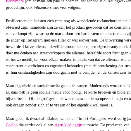
Barrymore
(om er maar een paar te noemen, het aanbod is duizelingwekke
productlijn, ook
influencers
met veel volgers.
Profileerden die laatsten zich eerst nog als wandelende reclameborden die a
obsessed
zijn, inmiddels zijn ze zelf het product geworden dat ze constant 
een verkoopt zijn waar op de markt door een harde stem op te zetten om zij
de ander op Instagram met een filter of wat eroverheen. De uitwerking versc
hetzelfde. Dat ze allemaal dezelfde droom hebben, een eigen beauty merk, 
doet me denken aan straatverkopers die allemaal hetzelfde soort fruit gaan
en het zo moeilijker voor elkaar maken, in plaats van dat ze allemaal wat a
concurrentie verlichten en eigenheid behouden (met de aantekening dat stra
is, hun omstandigheden zijn doorgaans niet te benijden en de kansen zeer b
Maar eigenheid en sociale media gaan niet samen. Modetrends worden klak
al, daar heb je geen sociale media voor nodig. Te korte broeken en blote enk
bijvoorbeeld. Of die grof gekamde wenkbrauwen die nu opeens in zijn en
i
ook dragen zonder zich af te vragen of het eigenlijk wel mooi is.
Maar goed, ik dwaal af. Elaluz, ‘ze is licht’ in het Portugees, werd vorig j
Coelho
die eerder ook al een
eigen kledinglijn
uitbracht. De producten van