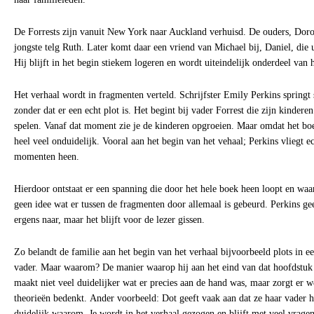
De Forrests zijn vanuit New York naar Auckland verhuisd. De ouders, Doro
jongste telg Ruth. Later komt daar een vriend van Michael bij, Daniel, die 
Hij blijft in het begin stiekem logeren en wordt uiteindelijk onderdeel van h
Het verhaal wordt in fragmenten verteld. Schrijfster Emily Perkins springt 
zonder dat er een echt plot is. Het begint bij vader Forrest die zijn kinderen 
spelen. Vanaf dat moment zie je de kinderen opgroeien. Maar omdat het boek
heel veel onduidelijk. Vooral aan het begin van het vehaal; Perkins vliegt e
momenten heen.
Hierdoor ontstaat er een spanning die door het hele boek heen loopt en waard
geen idee wat er tussen de fragmenten door allemaal is gebeurd. Perkins gee
ergens naar, maar het blijft voor de lezer gissen.
Zo belandt de familie aan het begin van het verhaal bijvoorbeeld plots in
vader. Maar waarom? De manier waarop hij aan het eind van dat hoofdstuk
maakt niet veel duidelijker wat er precies aan de hand was, maar zorgt er we
theorieën bedenkt. Ander voorbeeld: Dot geeft vaak aan dat ze haar vader 
duidelijk waarom. Je wordt in het verhaal gezogen en blijft met veel vragen