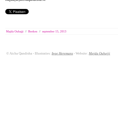
Majda Ouhajji
//
Boeken
//
september 15, 2013
© Aicha Qandisha - Illustraties:
Inge Heremans
- Website:
Majda Ouhajji