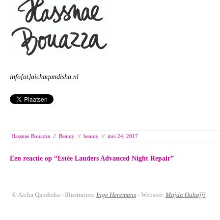
info[at]aichaqandisha.nl
Hassnae Bouazza
//
Beauty
//
beauty
//
mei 24, 2017
Een reactie op “
Estée Lauders Advanced Night Repair
”
© Aicha Qandisha - Illustraties:
Inge Heremans
- Website:
Majda Ouhajji