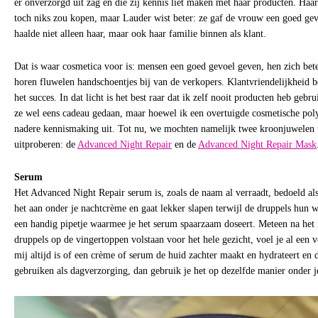
er onverzorgd uit zag en die zij kennis liet maken met haar producten. Haar
toch niks zou kopen, maar Lauder wist beter: ze gaf de vrouw een goed ge
haalde niet alleen haar, maar ook haar familie binnen als klant.
Dat is waar cosmetica voor is: mensen een goed gevoel geven, hen zich bete
horen fluwelen handschoentjes bij van de verkopers. Klantvriendelijkheid b
het succes. In dat licht is het best raar dat ik zelf nooit producten heb gebr
ze wel eens cadeau gedaan, maar hoewel ik een overtuigde cosmetische poly
nadere kennismaking uit. Tot nu, we mochten namelijk twee kroonjuwelen ui
uitproberen: de
Advanced Night Repair
en de
Advanced Night Repair Mask
Serum
Het Advanced Night Repair serum is, zoals de naam al verraadt, bedoeld als
het aan onder je nachtcrème en gaat lekker slapen terwijl de druppels hun w
een handig pipetje waarmee je het serum spaarzaam doseert. Meteen na het 
druppels op de vingertoppen volstaan voor het hele gezicht, voel je al een v
mij altijd is of een crème of serum de huid zachter maakt en hydrateert en d
gebruiken als dagverzorging, dan gebruik je het op dezelfde manier onder 