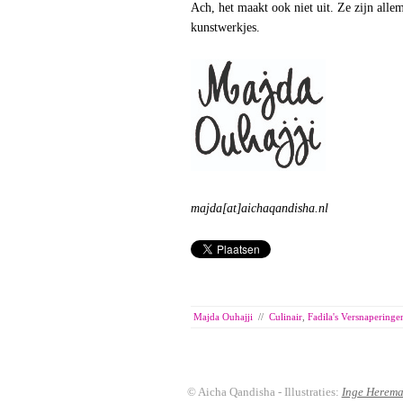
Ach, het maakt ook niet uit. Ze zijn allem
kunstwerkjes.
majda[at]aichaqandisha.nl
Majda Ouhajji
//
Culinair
,
Fadila's Versnaperinge
© Aicha Qandisha - Illustraties:
Inge Herem