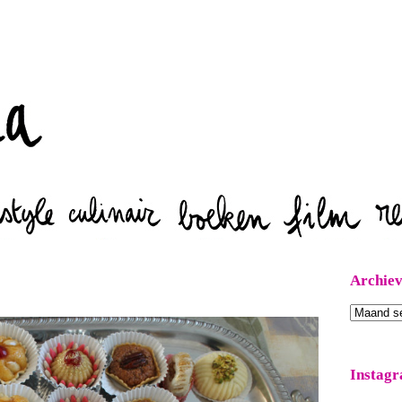
Zoeken
Archie
Archieven
Instag