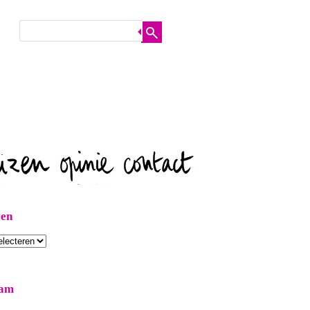
ven
ram