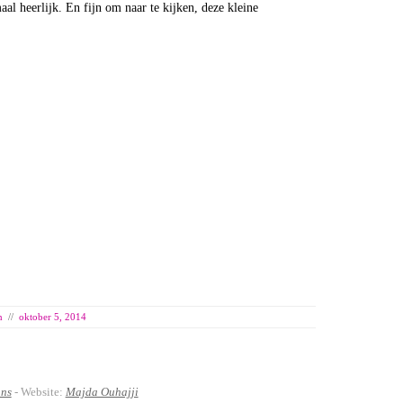
aal heerlijk. En fijn om naar te kijken, deze kleine
n
//
oktober 5, 2014
ans
- Website:
Majda Ouhajji