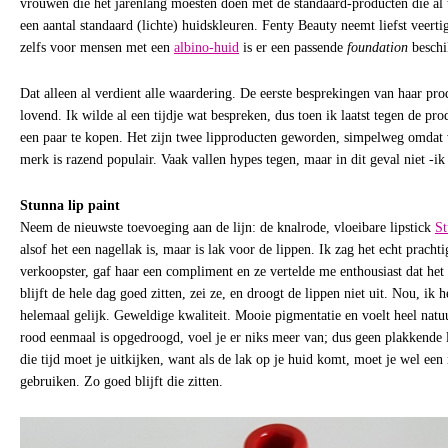
vrouwen die het jarenlang moesten doen met de standaard-producten die al 
een aantal standaard (lichte) huidskleuren. Fenty Beauty neemt liefst veerti
zelfs voor mensen met een
albino-huid
is er een passende
foundation
beschi
Dat alleen al verdient alle waardering. De eerste besprekingen van haar pr
lovend. Ik wilde al een tijdje wat bespreken, dus toen ik laatst tegen de pro
een paar te kopen. Het zijn twee lipproducten geworden, simpelweg omdat 
merk is razend populair. Vaak vallen hypes tegen, maar in dit geval niet -ik
Stunna lip paint
Neem de nieuwste toevoeging aan de lijn: de knalrode, vloeibare lipstick
St
alsof het een nagellak is, maar is lak voor de lippen. Ik zag het echt pracht
verkoopster, gaf haar een compliment en ze vertelde me enthousiast dat he
blijft de hele dag goed zitten, zei ze, en droogt de lippen niet uit. Nou, ik
helemaal gelijk. Geweldige kwaliteit. Mooie pigmentatie en voelt heel natuu
rood eenmaal is opgedroogd, voel je er niks meer van; dus geen plakkende 
die tijd moet je uitkijken, want als de lak op je huid komt, moet je wel e
gebruiken. Zo goed blijft die zitten.