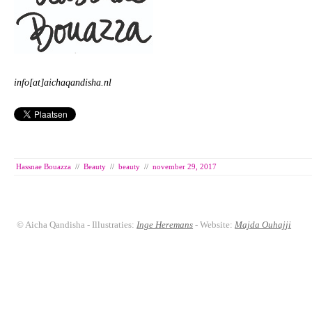
info[at]aichaqandisha.nl
Hassnae Bouazza
//
Beauty
//
beauty
//
november 29, 2017
© Aicha Qandisha - Illustraties:
Inge Heremans
- Website:
Majda Ouhajji