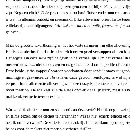
Er zit een hoop seks (maar eigenlijk alleen de suggestie ervan) in deze ser
vrijende tieners door de aliens te grazen genomen, of blijkt één van de vrij
zijn. Nog een cliché: Cade praat meestal op hard fluisterende toon om aan t
is wat hij allemaal ontdekt en meemaakt. Elke aflevering briest hij zo teg
willekeurige voorbijgangers, ‘
Aliens! they killed my wife, framed me for m
geloven.
Maar de grootste tekortkoming is niet het vaste stramien van elke aflevering
Het is ook niet het feit dat de aliens zich net zo goed verstoppen als een kin
Het ergste aan deze serie zijn de gaten in de verhaallijn. Om het verhaal i
mensen’ de
aliens
niet ontdekken en mag Cade niet door de politie of door 
Deze beide ‘serie-stoppers’ worden voorkomen door ronduit onovertuigend
machtige en geavanceerde
aliens
laten Cade gewoon rondlopen, terwijl hij
verpest. In de allereerste aflevering weten ze crazy Eddie meteen te vinden
nooit meer op. De ene keer zijn de aliens onoverwinnelijk sterk, maar als h
makkelijk eentje te overmeesteren.
Wat vond ik als tiener nou zo spannend aan deze serie? Had ik nog te weini
en films gezien om de clichés te herkennen? Was ik niet scherp genoeg op d
ben ik nu te verwend? De serie is mede dankzij alle tekortkomingen nog st
helaas voor de makers niet meer als serieuze thriller.