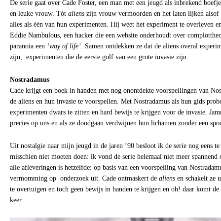
De serie gaat over Cade Foster, een man met een jeugd als inbrekend boefj
en leuke vrouw. Tót
aliens
zijn vrouw vermoorden en het laten lijken alsof
alles als één van hun experimenten. Hij weet het experiment te overleven e
Eddie Nambulous, een hacker die een website onderhoudt over complottheo
paranoia een
‘way of life’
. Samen ontdekken ze dat de aliens overal experi
zijn; experimenten die de eerste golf van een grote invasie zijn.
Nostradamus
Cade krijgt een boek in handen met nog onontdekte voorspellingen van Nos
de aliens en hun invasie te voorspellen. Met Nostradamus als hun gids pro
experimenten dwars te zitten en hard bewijs te krijgen voor de invasie. Ja
precies op ons en als ze doodgaan verdwijnen hun lichamen zonder een spoor
Uit nostalgie naar mijn jeugd in de jaren ’90 besloot ik de serie nog eens te
misschien niet moeten doen: ik vond de serie helemaal niet meer spannend 
alle afleveringen is hetzelfde: op basis van een voorspelling van Nostradam
vermomming op onderzoek uit. Cade ontmaskert de
aliens
en schakelt ze u
te overtuigen en toch geen bewijs in handen te krijgen en oh! daar komt de 
keer.