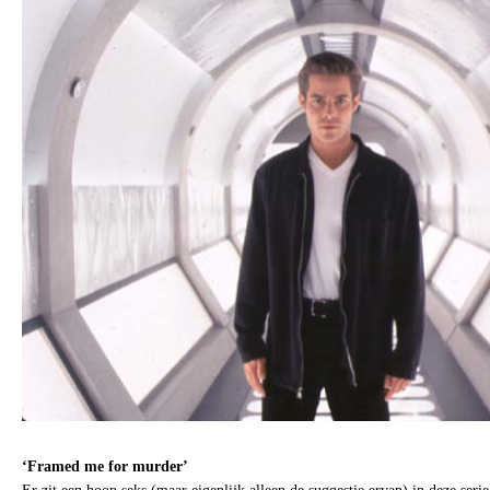
‘Framed me for murder’