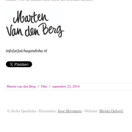
info[at]aichaqandisha.nl
Marten van den Berg
//
Film
//
september 23, 2014
© Aicha Qandisha - Illustraties:
Inge Heremans
- Website:
Majda Ouhajji