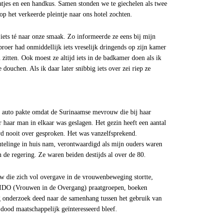
atjes en een handkus. Samen stonden we te giechelen als twee
op het verkeerde pleintje naar ons hotel zochten.
iets té naar onze smaak. Zo informeerde ze eens bij mijn
roer had onmiddellijk iets vreselijk dringends op zijn kamer
 zitten. Ook moest ze altijd iets in de badkamer doen als ik
 douchen. Als ik daar later snibbig iets over zei riep ze
 auto pakte omdat de Surinaamse mevrouw die bij haar
 haar man in elkaar was geslagen. Het gezin heeft een aantal
d nooit over gesproken. Het was vanzelfsprekend.
htelinge in huis nam, verontwaardigd als mijn ouders waren
n de regering. Ze waren beiden destijds al over de 80.
w die zich vol overgave in de vrouwenbeweging stortte,
 VIDO (Vrouwen in de Overgang) praatgroepen, boeken
g onderzoek deed naar de samenhang tussen het gebruik van
dood maatschappelijk geïnteresseerd bleef.