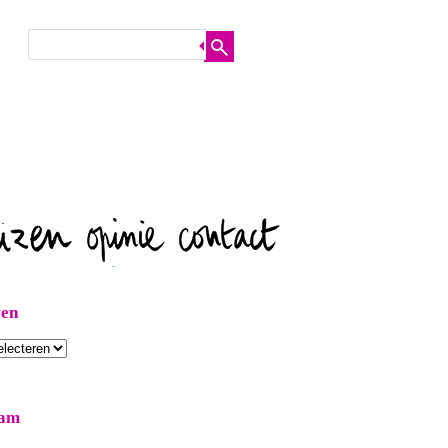
ven
ram