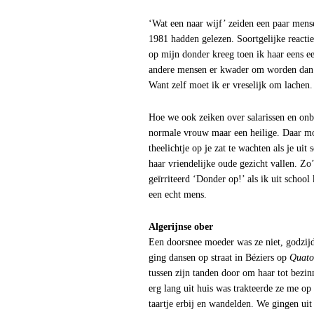
‘Wat een naar wijf’ zeiden een paar mens
1981 hadden gelezen. Soortgelijke reactie
op mijn donder kreeg toen ik haar eens e
andere mensen er kwader om worden dan i
Want zelf moet ik er vreselijk om lachen.
Hoe we ook zeiken over salarissen en onb
normale vrouw maar een heilige. Daar moet
theelichtje op je zat te wachten als je u
haar vriendelijke oude gezicht vallen. Z
geïrriteerd ‘Donder op!’ als ik uit schoo
een echt mens.
Algerijnse ober
Een doorsnee moeder was ze niet, godzij
ging dansen op straat in Béziers op
Quator
tussen zijn tanden door om haar tot bezin
erg lang uit huis was trakteerde ze me o
taartje erbij en wandelden. We gingen uit 