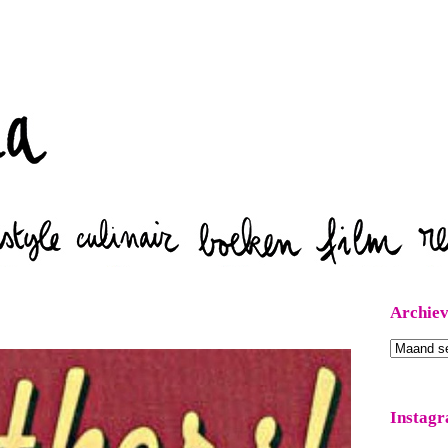
Zoeken
Archie
Archieven
Instag