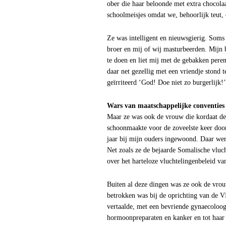
ober die haar beloonde met extra chocola
schoolmeisjes omdat we, behoorlijk teut, 
Ze was intelligent en nieuwsgierig. Soms 
broer en mij of wij masturbeerden. Mijn b
te doen en liet mij met de gebakken peren
daar net gezellig met een vriendje stond te
geïrriteerd ‘God! Doe niet zo burgerlijk!’
Wars van maatschappelijke conventies
Maar ze was ook de vrouw die kordaat de
schoonmaakte voor de zoveelste keer door
jaar bij mijn ouders ingewoond. Daar wer
Net zoals ze de bejaarde Somalische vluc
over het harteloze vluchtelingenbeleid va
Buiten al deze dingen was ze ook de vrou
betrokken was bij de oprichting van de
vertaalde, met een bevriende gynaecoloo
hormoonpreparaten en kanker en tot haar 