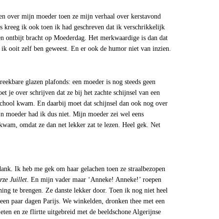
en over mijn moeder toen ze mijn verhaal over kerstavond
s kreeg ik ook toen ik had geschreven dat ik verschrikkelijk
en ontbijt bracht op Moederdag. Het merkwaardige is dan dat
k ooit zelf ben geweest. En er ook de humor niet van inzien.
reekbare glazen plafonds: een moeder is nog steeds geen
 je over schrijven dat ze bij het zachte schijnsel van een
it school kwam. En daarbij moet dat schijnsel dan ook nog over
o’n moeder had ik dus niet. Mijn moeder zei wel eens
l kwam, omdat ze dan net lekker zat te lezen. Heel gek. Net
dank. Ik heb me gek om haar gelachen toen ze straalbezopen
ze Juillet
. En mijn vader maar ‘Anneke! Anneke!’ roepen
ning te brengen. Ze danste lekker door. Toen ik nog niet heel
p een paar dagen Parijs. We winkelden, dronken thee met een
eten en ze flirtte uitgebreid met de beeldschone Algerijnse