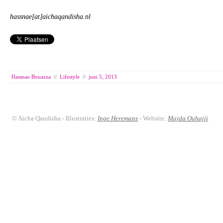
hassnae[at]aichaqandisha.nl
Hassnae Bouazza
//
Lifestyle
//
juni 5, 2013
© Aicha Qandisha - Illustraties:
Inge Heremans
- Website:
Majda Ouhajji