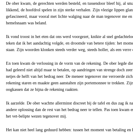
De ober kwam, de gerechten werden besteld, en tussendoor bleef hij, al sma
likkend, de hoofdrol spelen in zijn sterke verhalen. Zijn vlezige lippen gla
gefascineerd, maar vooral met lichte walging naar de man tegenover me en 
hemelsnaam was beland.
Ik vond troost in het eten dat ons werd voorgezet, knikte al snel gedachteloo
teken dat ik het aandachtig volgde, en droomde van betere tijden: het mome
staan. Zijn woorden klonken steeds verder weg, steeds holler, als een verre 
En toen kwam de verlossing in de vorm van de rekening. De ober legde die
had geleerd niet altijd maar te betalen, op aandringen van strenge doch zee
netjes de helft van het bedrag neer. De meneer tegenover me verroerde zich 
rekening staren en maakte geen aanstalten zijn portemonnee te trekken. Zij
oogkassen dat ze bijna de rekening raakten.
Ik aarzelde. De ober wachtte allerminst discreet bij de tafel en dus zag ik
andere oplossing dan de rest van het bedrag neer te tellen. Pas toen kwam e
het vet-belipte wezen tegenover mij.
Het kan niet heel lang geduurd hebben: tussen het moment van betaling en h