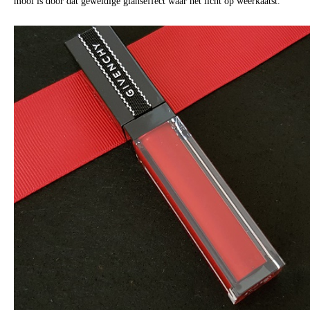
mooi is door dat geweldige glanseffect waar het licht op weerkaatst.