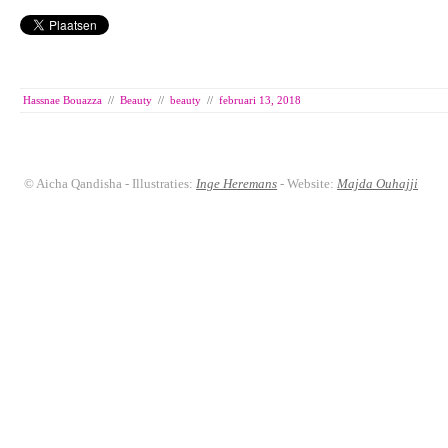
Hassnae Bouazza
//
Beauty
//
beauty
//
februari 13, 2018
© Aicha Qandisha - Illustraties:
Inge Heremans
- Website:
Majda Ouhajji