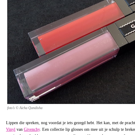
foto’s © Aicha Qandisha
Lippen die spreken, nog voordat je iets gezegd hebt. Het kan, met de prac
Vinyl
van
Givenchy
. Een collectie lip glosses om mee uit je schulp te breken