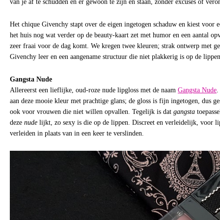
van je af te schudden en er gewoon te zíjn en stáán, zonder excuses of vero
Het chique Givenchy stapt over de eigen ingetogen schaduw en kiest voor ee
het huis nog wat verder op de beauty-kaart zet met humor en een aantal op
zeer fraai voor de dag komt. We kregen twee kleuren; strak ontwerp met ge
Givenchy leer en een aangename structuur die niet plakkerig is op de lippen
Gangsta Nude
Allereerst een lieflijke, oud-roze nude lipgloss met de naam
Gangsta Nude
.
aan deze mooie kleur met prachtige glans; de gloss is fijn ingetogen, dus 
ook voor vrouwen die niet willen opvallen. Tegelijk is dat
gangsta
toepasse
deze
nude
lijkt, zo sexy is die op de lippen. Discreet en verleidelijk, voor 
verleiden in plaats van in een keer te verslinden.