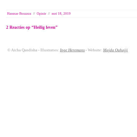
Hassnae Bouazza
//
Opinie
//
mei 18, 2019
2 Reacties op “
Heilig leven
”
© Aicha Qandisha - Illustraties:
Inge Heremans
- Website:
Majda Ouhajji