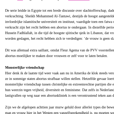
De serie leidde in Egypte tot een brede discussie over slachtofferschap, da
verkrachting. Sheikh Mohammed Al-Tantawi, destijds de hoogst aangesteld
invloedrijke islamitische universiteit en instituut, vaardigde toen een fatwa
verkracht zijn het recht hebben een abortus te ondergaan. In diezelfde pe
Hussein Fadhlallah, in die tijd de hoogste sjiitische sjeik in Libanon, dat
worden geslagen, het recht hebben zich te verdedigen: ‘de vrouw is geen sl
Dit was allemaal extra saillant, omdat Fleur Agema van de PVV voorstelle
abortus moeilijker te maken door vrouwen er zelf voor te laten betalen.
Monsterlijke vriendschap
Hier denk ik de laatste tijd weer vaak aan nu in Amerika de klok steeds ve
ze in sommige staten abortus strafbaar willen stellen. Hetzelfde gevaar loer
monsterlijke vriendschap tussen christelijke en extreemrechtse partijen die
hun weerzin tegen vrijheid, diversiteit en feminisme. Dat zelfs in Nederla
lastigvallen op weg naar een abortuskliniek is een verontrustend teken aan 
Zijn we de afgelopen achttien jaar murw geluld door allerlei types die bewe
man en vrouw hier in het Westen een vanzelfsprekendheid is, nu moeten we