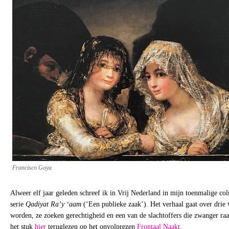
Francisco Goya
Alweer elf jaar geleden schreef ik in Vrij Nederland in mijn toenmalige c
serie
Qadiyat Ra’y ‘aam
(‘Een publieke zaak’). Het verhaal gaat over drie
worden, ze zoeken gerechtigheid en een van de slachtoffers die zwanger raak
het stuk
hier
teruglezen op het onvolprezen
Frontaal Naakt
.