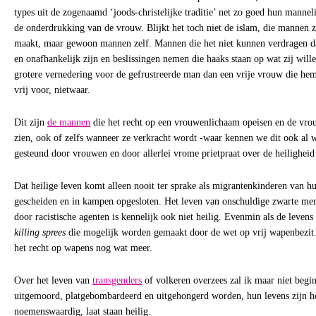
types uit de zogenaamd ‘joods-christelijke traditie’ net zo goed hun mannel
de onderdrukking van de vrouw. Blijkt het toch niet de islam, die mannen z
maakt, maar gewoon mannen zelf. Mannen die het niet kunnen verdragen d
en onafhankelijk zijn en beslissingen nemen die haaks staan op wat zij will
grotere vernedering voor de gefrustreerde man dan een vrije vrouw die hem 
vrij voor, nietwaar.
Dit zijn
de mannen
die het recht op een vrouwenlichaam opeisen en de vro
zien, ook of zelfs wanneer ze verkracht wordt -waar kennen we dit ook al 
gesteund door vrouwen en door allerlei vrome prietpraat over de heiligheid
Dat heilige leven komt alleen nooit ter sprake als migrantenkinderen van 
gescheiden en in kampen opgesloten. Het leven van onschuldige zwarte m
door racistische agenten is kennelijk ook niet heilig. Evenmin als de levens
killing sprees
die mogelijk worden gemaakt door de wet op vrij wapenbezit. 
het recht op wapens nog wat meer.
Over het leven van
transgenders
of volkeren overzees zal ik maar niet beg
uitgemoord, platgebombardeerd en uitgehongerd worden, hun levens zijn h
noemenswaardig, laat staan heilig.