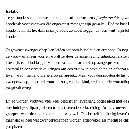
Isolatie
Tegenstanders van abortus doen ook alsof abortus een
lifestyle trend
is gewo
noodzaak voor vrouwen die ongewenst zwanger zijn geraakt. ‘Had ze haar
houden’, klinkt het dan, maar je hoort ze nooit zeggen dat een vent ‘zijn lu
houden’.
Ongewenst zwangerschap kan leiden tot sociale isolatie en armoede. In nog 
de vrouw er alleen voor en wordt ze door de samenleving uitgekotst als ze b
huwelijk een kind krijgt. Mannen worden daar nooit op aangesproken, het is
normaal in conservatieve kringen om een vrouw te bevruchten en onbezorgd
leven, want niemand die je erop aanspreekt. Maar vrouwen moeten de last d
zwangerschap, maar ook voor de zorg van het kind, de financiële worstelin
marginalisering.
En zo worden vrouwen vier keer gestraft en levenslang opgezadeld met de 
onschuldige vrijpartij of een traumatiserende verkrachting. Arme vrouwen,
groepen, want de rijken vinden hun weg wel. De christelijke ‘heilig leven’
maar dat er heel wat zwangerschappen worden afgebroken als machtige chri
pot pissen.