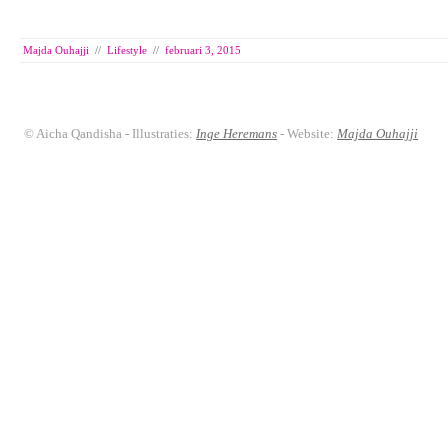
Majda Ouhajji
//
Lifestyle
//
februari 3, 2015
© Aicha Qandisha - Illustraties:
Inge Heremans
- Website:
Majda Ouhajji