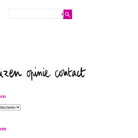
ven
ram