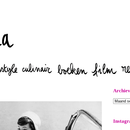
Zoeken
Archie
Archieven
Instag