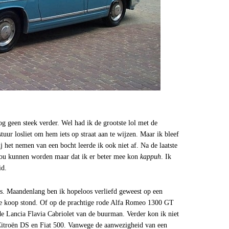
og geen steek verder. Wel had ik de grootste lol met de
stuur losliet om hem iets op straat aan te wijzen. Maar ik bleef
j het nemen van een bocht leerde ik ook niet af. Na de laatste
j zou kunnen worden maar dat ik er beter mee kon
kappuh
. Ik
id.
’s. Maandenlang ben ik hopeloos verliefd geweest op een
te koop stond. Of op de prachtige rode Alfa Romeo 1300 GT
de Lancia Flavia Cabriolet van de buurman. Verder kon ik niet
Citroën DS en Fiat 500. Vanwege de aanwezigheid van een