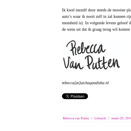
Ik kwel mezelf door steeds de mooiste pla
auto’s waar ik nooit zelf in zal kunnen ri
mensheid is). In volgende levens geloof ik
de wens uit dat ik graag terug wil komen
rebecca[at]aichaqandisha.nl
Rebecca van Putten
//
Lifestyle
//
maart 20, 201