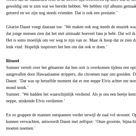
geweldig om te zien wat we bereikt hebben. We hebben vijf albums gemaakt
getoerd en we zijn nog steeds vrienden. Dat is ook een prestatie.’
Gitarist Daunt voegt daaraan toe: ‘We maken ook nog steeds de muziek wa
dat jonge mensen zien dat het niet uitmaakt hoeveel fans je hebt. Dat wil i
Het is soms moeilijk om ver weg te zijn van ze. Maar ik hoop dat ze zien dat
leuk vind. Hopelijk inspireert het hen om dat ook te doen.’
Ritueel
Sumner vertelt over het gênantste dat hen ooit is overkomen tijdens een opt
aangevallen door Hawaaiiaanse strippers, die citroenen naar ons gooiden. D
Daunt: ‘Dat was op hetzelfde moment dat er een neppe Elvis achter me stond,
mond stonk.’
Sumner: ‘We hadden het waarschijnlijk verdiend. Als je ons een beetje kent
neppe, stinkende Elvis verdienen.’
En zo grappen de mannen ontspannen verder terwijl de zaal vol stroomt. O
kunnen verwachten, antwoordt Daunt met zelfspot: ‘Onze grootste, bijna-h
moeten noemen.’