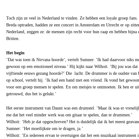
Toch zijn ze veel in Nederland te vinden. Ze hebben een loyale groep fans.
Breda optraden, hadden ze een concert in Amsterdam en Utrecht er op zitten
Nederland, zeggen ze: de mensen zijn recht voor hun raap en hebben bijna 
Britten.
Het begin
‘Dat was toen ik Nirvana hoorde’, vertelt Sumner. ‘Ik had daarvoor niks m
gewoon op een emotioneel niveau.’ Hij kijkt naar Wilhoit. ‘Bij jou was dat 
vijftiende eeuws gezang hoorde?’ Die lacht. De drummer is de oudste van h
op school, vertelt hij. ‘Ik had een band met een vriend. Ik vond het gewoo
voor een groep mensen te spelen. En om meisjes te ontmoeten. Ik ben er ui
getrouwd, dus het is gelukt.’
Het eerste instrument van Daunt was een drumstel. ‘Maar ik was er vreselijk 
me dat het veel minder werk was om gitaar te spelen, dan te drummen.’
Wilhoit: ‘Heb je dat opgeschreven? Het is duidelijk dat ik het meest geavan
Sumner: ‘Het moeilijkste om te dragen, ja.’
Wilhoit: ‘En iedereen ervan te overtuigen dat het een muzikaal instrument i