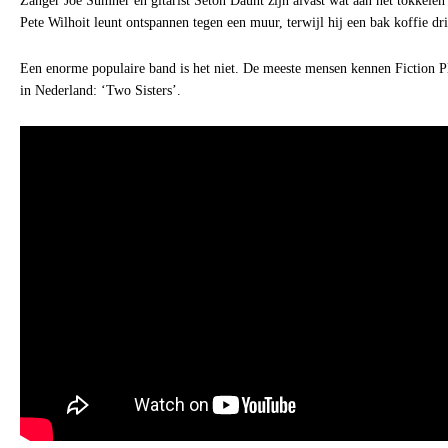
Zanger Joe Sumner en gitarist Seton Daunt zijn alvast wat aan het tokkele
Pete Wilhoit leunt ontspannen tegen een muur, terwijl hij een bak koffie dri
Een enorme populaire band is het niet. De meeste mensen kennen Fiction Pl
in Nederland: ‘Two Sisters’.