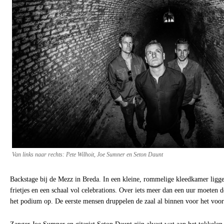
Van links naar rechts: Pete Wilhoit, Joe Sumner en Seton Daunt
Backstage bij de Mezz in Breda. In een kleine, rommelige kleedkamer ligge
frietjes en een schaal vol celebrations. Over iets meer dan een uur moete
het podium op. De eerste mensen druppelen de zaal al binnen voor het vo