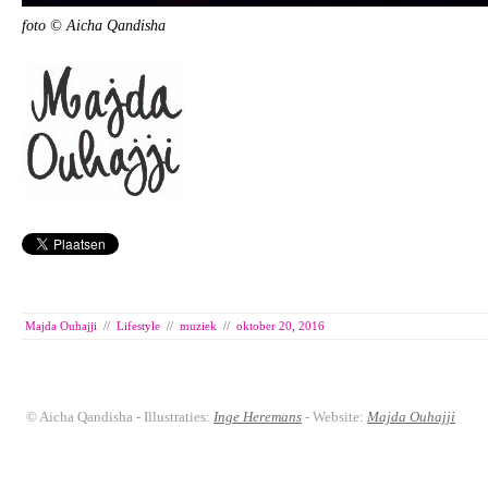
foto © Aicha Qandisha
Majda Ouhajji
//
Lifestyle
//
muziek
//
oktober 20, 2016
© Aicha Qandisha - Illustraties:
Inge Heremans
- Website:
Majda Ouhajji