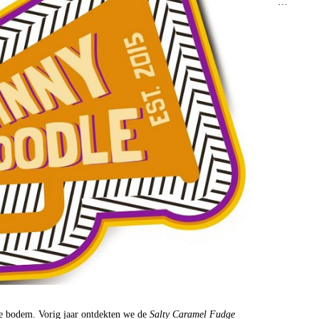
…
e bodem. Vorig jaar ontdekten we de
Salty Caramel Fudge