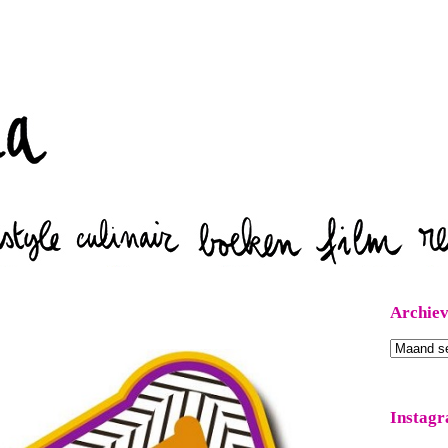
Zoeken
Archie
Archieven
Instag