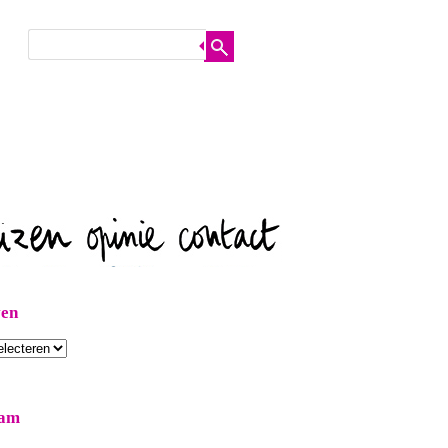
ven
ram