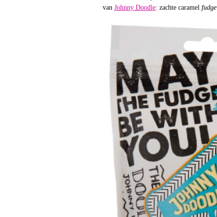
van
Johnny Doodle
: zachte caramel
fudge