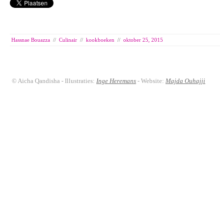
Hassnae Bouazza
//
Culinair
//
kookboeken
//
oktober 25, 2015
© Aicha Qandisha - Illustraties:
Inge Heremans
- Website:
Majda Ouhajji