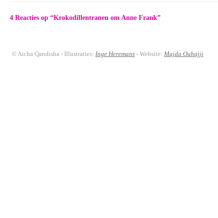
4 Reacties op “
Krokodillentranen om Anne Frank
”
© Aicha Qandisha - Illustraties:
Inge Heremans
- Website:
Majda Ouhajji