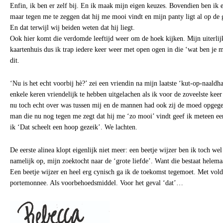
Enfin, ik ben er zelf bij. En ik maak mijn eigen keuzes. Bovendien ben ik e
maar tegen me te zeggen dat hij me mooi vindt en mijn panty ligt al op de 
En dat terwijl wij beiden weten dat hij liegt.
Ook hier komt die verdomde leeftijd weer om de hoek kijken. Mijn uiterlijk 
kaartenhuis dus ik trap iedere keer weer met open ogen in die ‘wat ben je
dit.
‘Nu is het echt voorbij hè?’ zei een vriendin na mijn laatste ‘kut-op-naal
enkele keren vriendelijk te hebben uitgelachen als ik voor de zoveelste keer
nu toch echt over was tussen mij en de mannen had ook zij de moed opgege
man die nu nog tegen me zegt dat hij me ‘zo mooi’ vindt geef ik meteen een
ik ‘Dat scheelt een hoop gezeik’. We lachten.
De eerste alinea klopt eigenlijk niet meer: een beetje wijzer ben ik toch we
namelijk op, mijn zoektocht naar de ‘grote liefde’. Want die bestaat helemaa
Een beetje wijzer en heel erg cynisch ga ik de toekomst tegemoet. Met vold
portemonnee. Als voorbehoedsmiddel. Voor het geval ‘dat’…