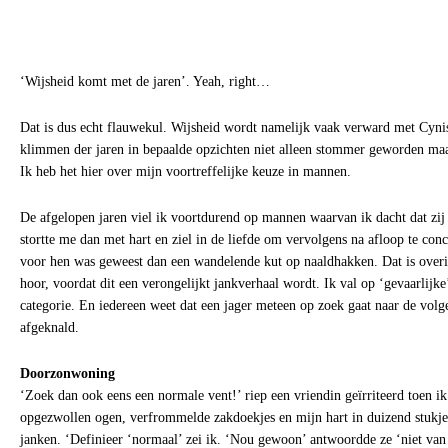
‘Wijsheid komt met de jaren’. Yeah, right…
Dat is dus echt flauwekul. Wijsheid wordt namelijk vaak verward met Cyni
klimmen der jaren in bepaalde opzichten niet alleen stommer geworden maa
Ik heb het hier over mijn voortreffelijke keuze in mannen.
De afgelopen jaren viel ik voortdurend op mannen waarvan ik dacht dat zij
stortte me dan met hart en ziel in de liefde om vervolgens na afloop te conc
voor hen was geweest dan een wandelende kut op naaldhakken. Dat is overi
hoor, voordat dit een verongelijkt jankverhaal wordt. Ik val op ‘gevaarlijk
categorie. En iedereen weet dat een jager meteen op zoek gaat naar de volge
afgeknald.
Doorzonwoning
‘Zoek dan ook eens een normale vent!’ riep een vriendin geïrriteerd toen ik
opgezwollen ogen, verfrommelde zakdoekjes en mijn hart in duizend stukjes
janken. ‘Definieer ‘normaal’ zei ik. ‘Nou gewoon’ antwoordde ze ‘niet van 