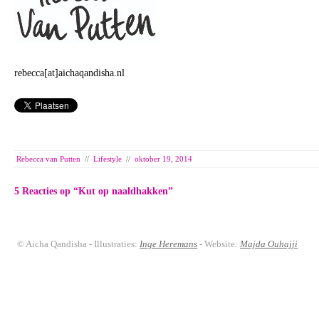
rebecca[at]aichaqandisha.nl
Rebecca van Putten
//
Lifestyle
//
oktober 19, 2014
5 Reacties op “
Kut op naaldhakken
”
© Aicha Qandisha - Illustraties:
Inge Heremans
- Website:
Majda Ouhajji