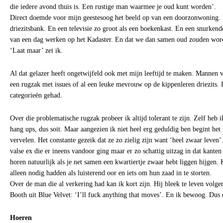
die iedere avond thuis is. Een rustige man waarmee je oud kunt worden’.
Direct doemde voor mijn geestesoog het beeld op van een doorzonwoning. 
driezitsbank. En een televisie zo groot als een boekenkast. En een snurken
van een dag werken op het Kadaster. En dat we dan samen oud zouden wor
‘Laat maar’ zei ik.
Al dat gelazer heeft ongetwijfeld ook met mijn leeftijd te maken. Mannen 
een rugzak met issues of al een leuke mevrouw op de kippenleren driezits. I
categorieën gehad.
Over die problematische rugzak probeer ik altijd tolerant te zijn. Zelf heb 
hang ups, dus soit. Maar aangezien ik niet heel erg geduldig ben begint het
vervelen. Het constante gezeik dat ze zo zielig zijn want ‘heel zwaar leven’
valse ex die er ineens vandoor ging maar er zo schattig uitzag in dat kanten
horen natuurlijk als je net samen een kwartiertje zwaar hebt liggen hijgen
alleen nodig hadden als luisterend oor en iets om hun zaad in te storten.
Over de man die al verkering had kan ik kort zijn. Hij bleek te leven volg
Booth uit Blue Velvet: ‘I’ll fuck anything that moves’. En ik bewoog. Dus 
Hoeren