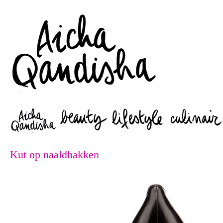
Zoeken
Kut op naaldhakken