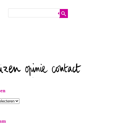
ven
ram