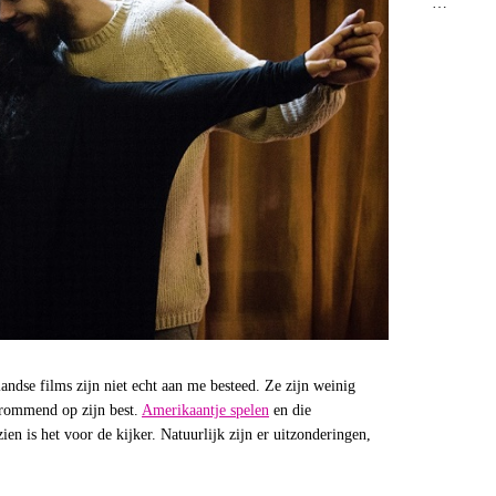
…
ndse films zijn niet echt aan me besteed. Ze zijn weinig
krommend op zijn best.
Amerikaantje spelen
en die
zien is het voor de kijker. Natuurlijk zijn er uitzonderingen,