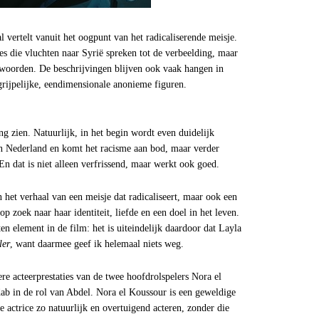
l vertelt vanuit het oogpunt van het radicaliserende meisje.
es die vluchten naar Syrië spreken tot de verbeelding, maar
woorden. De beschrijvingen blijven ook vaak hangen in
egrijpelijke, eendimensionale anonieme figuren.
ng zien. Natuurlijk, in het begin wordt even duidelijk
 in Nederland en komt het racisme aan bod, maar verder
n dat is niet alleen verfrissend, maar werkt ook goed.
 het verhaal van een meisje dat radicaliseert, maar ook een
p zoek naar haar identiteit, liefde en een doel in het leven.
ten element in de film: het is uiteindelijk daardoor dat Layla
ler
, want daarmee geef ik helemaal niets weg.
ere acteerprestaties van de twee hoofdrolspelers Nora el
dab in de rol van Abdel. Nora el Koussour is een geweldige
e actrice zo natuurlijk en overtuigend acteren, zonder die