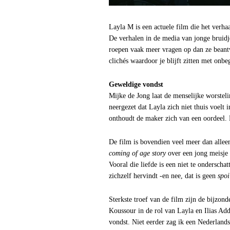
Layla M is een actuele film die het verhaa
De verhalen in de media van jonge bruidj
roepen vaak meer vragen op dan ze beant
clichés waardoor je blijft zitten met onb
Geweldige vondst
Mijke de Jong laat de menselijke worsteli
neergezet dat Layla zich niet thuis voelt
onthoudt de maker zich van een oordeel. E
De film is bovendien veel meer dan alleen
coming of age story
over een jong meisje o
Vooral die liefde is een niet te onderschat
zichzelf hervindt -en nee, dat is geen
spoi
Sterkste troef van de film zijn de bijzond
Koussour in de rol van Layla en Ilias Ad
vondst. Niet eerder zag ik een Nederlands