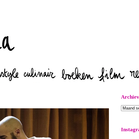
Zoeken
Archie
Archieven
Instag