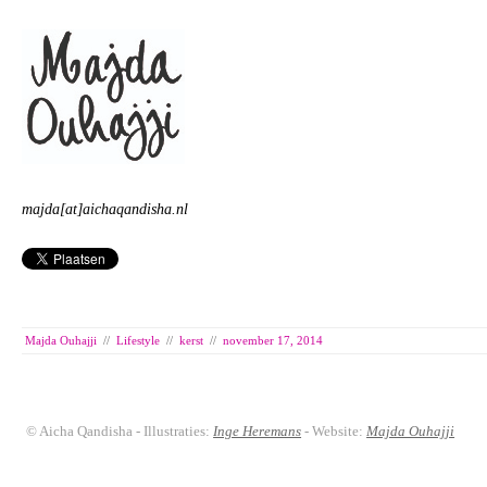
majda[at]aichaqandisha.nl
Majda Ouhajji
//
Lifestyle
//
kerst
//
november 17, 2014
© Aicha Qandisha - Illustraties:
Inge Heremans
- Website:
Majda Ouhajji