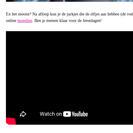
En het mooist? Na afloop kun je de jurkjes die de elfjes aan hebben (de rode
online
bestellen
. Ben je meteen klaar voor de feestdagen!