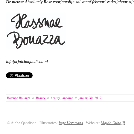
De nieuwe Absolutely Rose voorjaarslijn zal vanaf februari verkrijgbaar zij
info[at]aichaqandisha.nl
Hassnae Bouazza
//
Beauty
//
beauty
,
lancôme
//
januari 30, 2017
© Aicha Qandisha - Illustraties:
Inge Heremans
- Website:
Majda Ouhajji