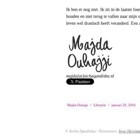
Ik ben er nog niet. Ik zit in de laatste f
houden en niet terug te vallen naar mijn o
leven wel drastisch heeft veranderd. Een 
majda[at]aichaqandisha.nl
Majda Ouhajji
//
Lifestyle
//
januari 29, 2016
© Aicha Qandisha - Illustraties:
Inge Herem