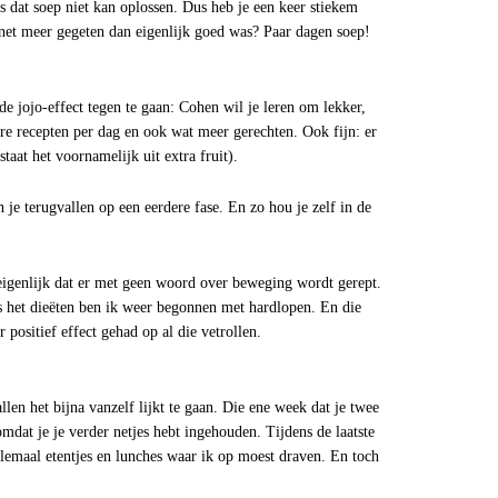
s dat soep niet kan oplossen. Dus heb je een keer stiekem
e net meer gegeten dan eigenlijk goed was? Paar dagen soep!
de jojo-effect tegen te gaan: Cohen wil je leren om lekker,
ere recepten per dag en ook wat meer gerechten. Ook fijn: er
taat het voornamelijk uit extra fruit).
n je terugvallen op een eerdere fase. En zo hou je zelf in de
 eigenlijk dat er met geen woord over beweging wordt gerept.
ns het dieëten ben ik weer begonnen met hardlopen. En die
positief effect gehad op al die vetrollen.
allen het bijna vanzelf lijkt te gaan. Die ene week dat je twee
 omdat je je verder netjes hebt ingehouden. Tijdens de laatste
llemaal etentjes en lunches waar ik op moest draven. En toch