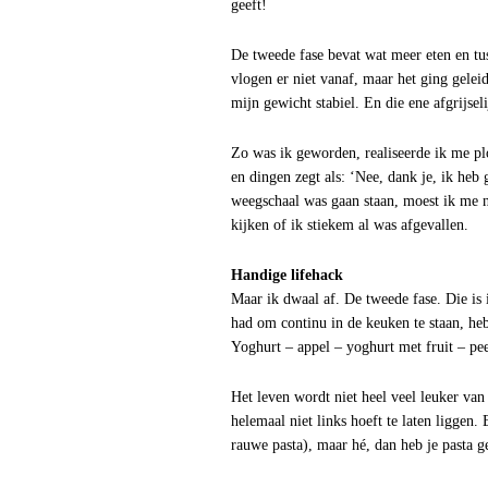
geeft!
De tweede fase bevat wat meer eten en tus
vlogen er niet vanaf, maar het ging gelei
mijn gewicht stabiel. En die ene afgrijse
Zo was ik geworden, realiseerde ik me plo
en dingen zegt als: ‘Nee, dank je, ik he
weegschaal was gaan staan, moest ik me n
kijken of ik stiekem al was afgevallen.
Handige lifehack
Maar ik dwaal af. De tweede fase. Die is
had om continu in de keuken te staan, heb
Yoghurt – appel – yoghurt met fruit – pee
Het leven wordt niet heel veel leuker van d
helemaal niet links hoeft te laten liggen
rauwe pasta), maar hé, dan heb je pasta g