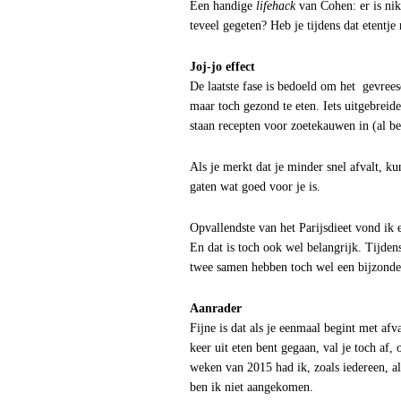
Een handige
lifehack
van Cohen: er is nik
teveel gegeten? Heb je tijdens dat etentj
Joj-jo effect
De laatste fase is bedoeld om het gevrees
maar toch gezond te eten. Iets uitgebreid
staan recepten voor zoetekauwen in (al bes
Als je merkt dat je minder snel afvalt, ku
gaten wat goed voor je is.
Opvallendste van het Parijsdieet vond ik
En dat is toch ook wel belangrijk. Tijde
twee samen hebben toch wel een bijzonder 
Aanrader
Fijne is dat als je eenmaal begint met afv
keer uit eten bent gegaan, val je toch af,
weken van 2015 had ik, zoals iedereen, a
ben ik niet aangekomen.