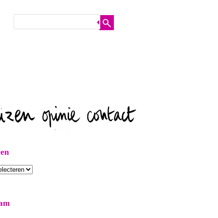
ven
ram