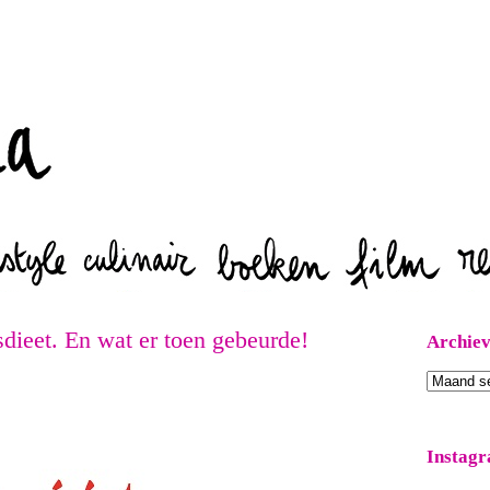
Zoeken
sdieet. En wat er toen gebeurde!
Archie
Archieven
Instag