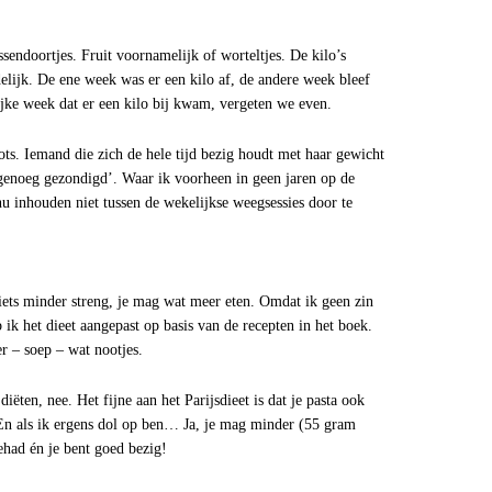
sendoortjes. Fruit voornamelijk of worteltjes. De kilo’s
delijk. De ene week was er een kilo af, de andere week bleef
lijke week dat er een kilo bij kwam, vergeten we even.
ts. Iemand die zich de hele tijd bezig houdt met haar gewicht
b genoeg gezondigd’. Waar ik voorheen in geen jaren op de
u inhouden niet tussen de wekelijkse weegsessies door te
 iets minder streng, je mag wat meer eten. Omdat ik geen zin
 ik het dieet aangepast op basis van de recepten in het boek.
r – soep – wat nootjes.
iëten, nee. Het fijne aan het Parijsdieet is dat je pasta ook
. En als ik ergens dol op ben… Ja, je mag minder (55 gram
ehad én je bent goed bezig!