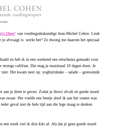
rijs Dieet
‘ van voedingsdeskundige Jean-Michel Cohen. Leuk
je je afvraagt is: werkt het? Ze dwong me daarom het speciaal
ehaald en heb ik in een weekend een eetschema gemaakt voor
e strenge caféfase. Die mag je maximaal 10 dagen doen. Je
er niet. Het kwam neer op: yoghurtshake – salade – gestoomde
rt aan je dieet te geven. Zodat je direct afvalt en goede moed
as zwaar. Het voelde een beetje alsof ik aan het vasten was.
ieder geval niet de hele tijd aan die lege maag te denken.
n een week viel ik drie kilo af. Als dat je geen goede moed