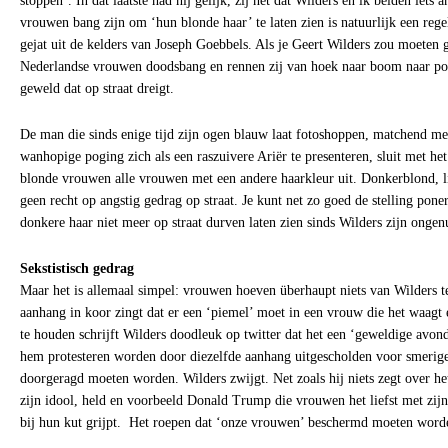
stoppen’. In dat laatste had hij gelijk, zij het dat Wilders en ik beiden iets 
vrouwen bang zijn om ‘hun blonde haar’ te laten zien is natuurlijk een regel
gejat uit de kelders van Joseph Goebbels. Als je Geert Wilders zou moeten 
Nederlandse vrouwen doodsbang en rennen zij van hoek naar boom naar por
geweld dat op straat dreigt.
De man die sinds enige tijd zijn ogen blauw laat fotoshoppen, matchend met
wanhopige poging zich als een raszuivere Ariër te presenteren, sluit met h
blonde vrouwen alle vrouwen met een andere haarkleur uit. Donkerblond, l
geen recht op angstig gedrag op straat. Je kunt net zo goed de stelling pon
donkere haar niet meer op straat durven laten zien sinds Wilders zijn ongen
Sekstistisch gedrag
Maar het is allemaal simpel: vrouwen hoeven überhaupt niets van Wilders t
aanhang in koor zingt dat er een ‘piemel’ moet in een vrouw die het waagt
te houden schrijft Wilders doodleuk op twitter dat het een ‘geweldige avo
hem protesteren worden door diezelfde aanhang uitgescholden voor smerige 
doorgeragd moeten worden. Wilders zwijgt. Net zoals hij niets zegt over he
zijn idool, held en voorbeeld Donald Trump die vrouwen het liefst met zij
bij hun kut grijpt. Het roepen dat ‘onze vrouwen’ beschermd moeten worde