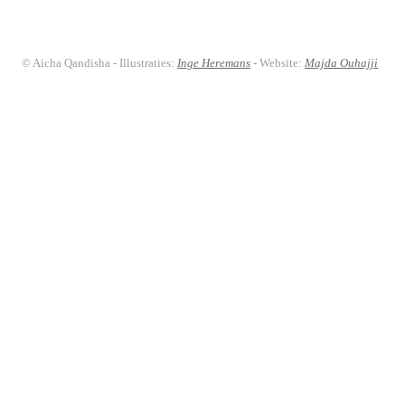
© Aicha Qandisha - Illustraties:
Inge Heremans
- Website:
Majda Ouhajji